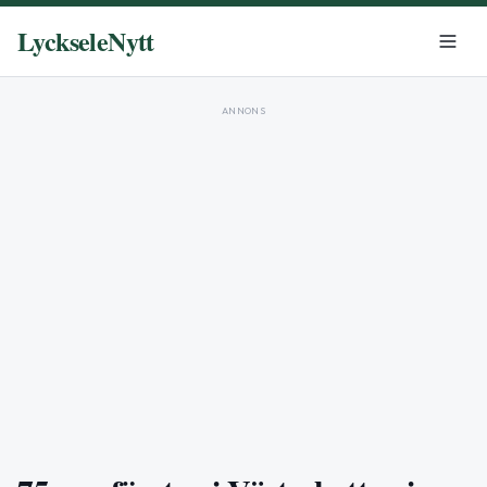
LyckseleNytt
ANNONS