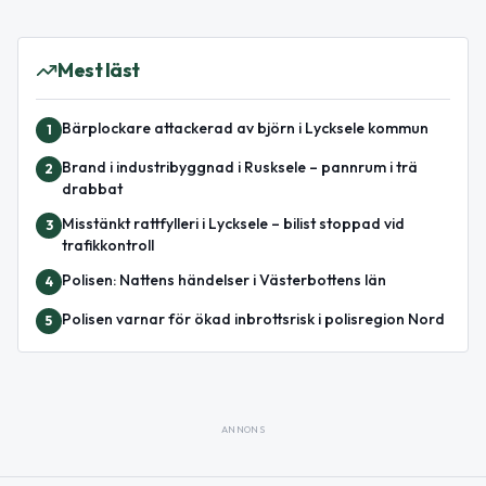
Mest läst
Bärplockare attackerad av björn i Lycksele kommun
1
Brand i industribyggnad i Rusksele – pannrum i trä
2
drabbat
Misstänkt rattfylleri i Lycksele – bilist stoppad vid
3
trafikkontroll
Polisen: Nattens händelser i Västerbottens län
4
Polisen varnar för ökad inbrottsrisk i polisregion Nord
5
ANNONS