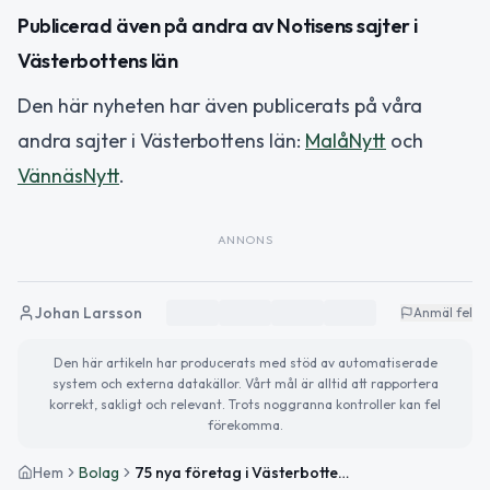
Publicerad även på andra av Notisens sajter i
Västerbottens län
Den här nyheten har även publicerats på våra
andra sajter i Västerbottens län:
MalåNytt
och
VännäsNytt
.
ANNONS
Johan Larsson
Anmäl fel
Den här artikeln har producerats med stöd av automatiserade
system och externa datakällor. Vårt mål är alltid att rapportera
korrekt, sakligt och relevant. Trots noggranna kontroller kan fel
förekomma.
Hem
Bolag
75 nya företag i Västerbotten i april 2026 – Umeå och Skellefteå dominerar