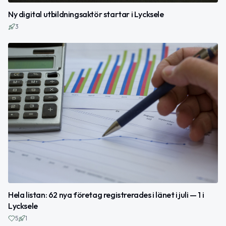
Ny digital utbildningsaktör startar i Lycksele
3
Hela listan: 62 nya företag registrerades i länet i juli — 1 i
Lycksele
5
1