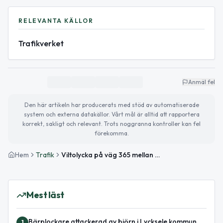
RELEVANTA KÄLLOR
Trafikverket
Anmäl fel
Den här artikeln har producerats med stöd av automatiserade
system och externa datakällor. Vårt mål är alltid att rapportera
korrekt, sakligt och relevant. Trots noggranna kontroller kan fel
förekomma.
Hem
Trafik
Viltolycka på väg 365 mellan Husbondliden och Ruskträsk avslutad
Mest läst
Bärplockare attackerad av björn i Lycksele kommun
1