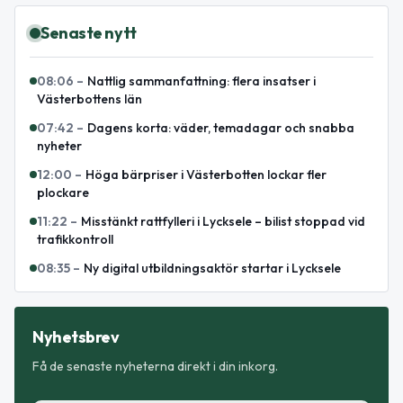
Senaste nytt
08:06
–
Nattlig sammanfattning: flera insatser i
Västerbottens län
07:42
–
Dagens korta: väder, temadagar och snabba
nyheter
12:00
–
Höga bärpriser i Västerbotten lockar fler
plockare
11:22
–
Misstänkt rattfylleri i Lycksele – bilist stoppad vid
trafikkontroll
08:35
–
Ny digital utbildningsaktör startar i Lycksele
Nyhetsbrev
Få de senaste nyheterna direkt i din inkorg.