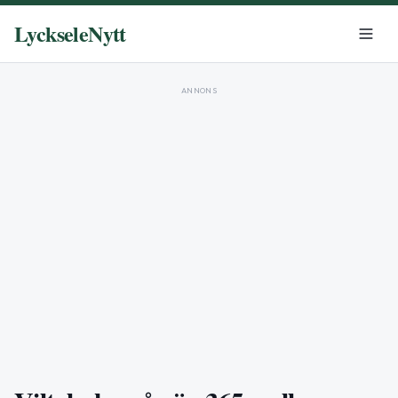
LyckseleNytt
ANNONS