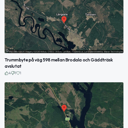
Trummbyte på väg 598 mellan Brodala och Gäddträsk
avslutat
4
1
1