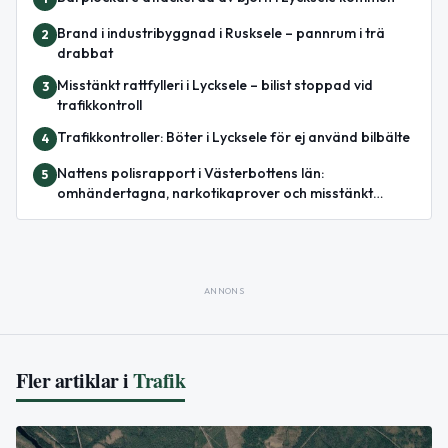
Brand i industribyggnad i Rusksele – pannrum i trä
2
drabbat
Misstänkt rattfylleri i Lycksele – bilist stoppad vid
3
trafikkontroll
Trafikkontroller: Böter i Lycksele för ej använd bilbälte
4
Nattens polisrapport i Västerbottens län:
5
omhändertagna, narkotikaprover och misstänkt
misshandel
ANNONS
Fler artiklar i
Trafik