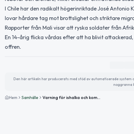
I Chile har den radikalt högerinriktade José Antonio 
lovar hårdare tag mot brottslighet och striktare migrati
Rapporter från Mali visar att ryska soldater från Afr
En 14-årig flicka vårdas efter att ha blivit attackerad
offren.
Den här artikeln har producerats med stöd av automatiserade system och 
noggranna k
Hem
Samhälle
Varning för ishalka och kommande evenemang i Lycksele