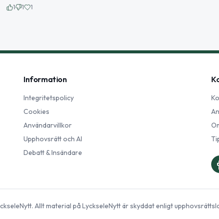
1
1
1
Information
K
Integritetspolicy
Ko
Cookies
An
Användarvillkor
Om
Upphovsrätt och AI
Ti
Debatt & Insändare
ckseleNytt
. Allt material på
LyckseleNytt
är skyddat enligt upphovsrättsl