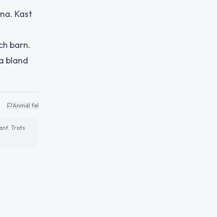
rna. Kast
ch barn.
la bland
Anmäl fel
ant. Trots