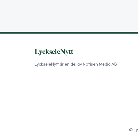
LyckseleNytt
LyckseleNytt
är en del av
Notisen Media AB
©
Ly