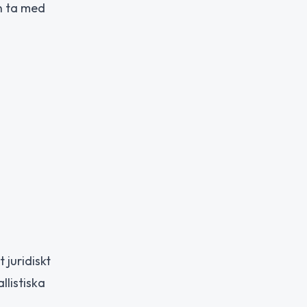
n ta med
 juridiskt
listiska