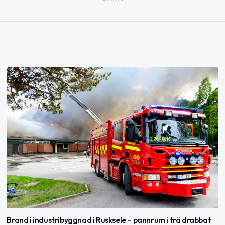
Brand i industribyggnad i Rusksele – pannrum i trä drabbat