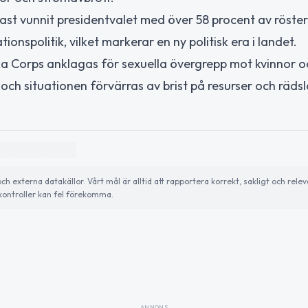
Kast vunnit presidentvalet med över 58 procent av röste
onspolitik, vilket markerar en ny politisk era i landet.
ika Corps anklagas för sexuella övergrepp mot kvinnor o
, och situationen förvärras av brist på resurser och räds
externa datakällor. Vårt mål är alltid att rapportera korrekt, sakligt och relev
ontroller kan fel förekomma.
ANNONS