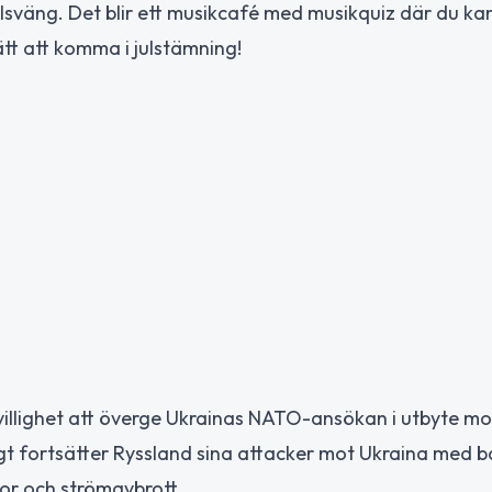
lsväng. Det blir ett musikcafé med musikquiz där du ka
tt att komma i julstämning!
villighet att överge Ukrainas NATO-ansökan i utbyte mot
 fortsätter Ryssland sina attacker mot Ukraina med bal
or och strömavbrott.