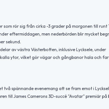
som rör sig från cirka -3 grader på morgonen till runt 
under eftermiddagen, men nederbörden blir mycket beg
per sekund.
 delar av västra Västerbotten, inklusive Lycksele, under
 kalla ytor, vilket gör vägar och gångbanor hala och far
 det två spännande evenemang att se fram emot i Lycksel
en till James Camerons 3D-succé "Avatar" premiär på b