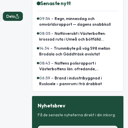
Senaste nytt
Dela
09:54
–
Regn, minnesdag och
omvärldsrapport — dagens snabbkoll
08:05
–
Nattöversikt i Västerbotten:
krossad ruta i Umeå och bötfälld
A‑traktor
14:34
–
Trummbyte på väg 598 mellan
Brodala och Gäddträsk avslutat
08:43
–
Nattens polisrapport i
Västerbottens län: ofredande,
omhändertagande och elsparkcykelbrand
06:59
–
Brand i industribyggnad i
Rusksele – pannrum i trä drabbat
Nyhetsbrev
Få de senaste nyheterna direkt i din inkorg.