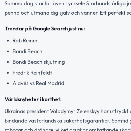
Samma dag startar även Lycksele Storbands årliga ju
penna och utmana dig själv och vänner. Ett perfekt sä
Trendar på Google Search just nu:
Rob Reiner
Bondi Beach
Bondi Beach skjutning
Fredrik Reinfeldt
Alavés vs Real Madrid
Världsnyheter i korthet:
Ukrainas president Volodymyr Zelenskyy har uttryckt 
bindande västerländska säkerhetsgarantier. Samtidigt
robotar och drönare, vilket orsakar omfattande skad