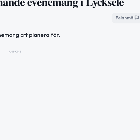
mande evenemang i Lycksele
Felanmäl
nemang att planera för.
ANNONS