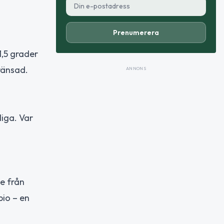
Prenumerera
1,5 grader
ränsad.
ANNONS
liga. Var
e från
io – en