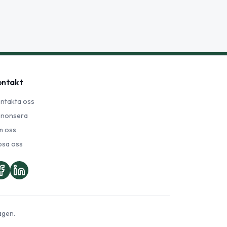
ontakt
ntakta oss
nonsera
 oss
psa oss
agen.