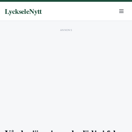
LyckseleNytt
ANNONS