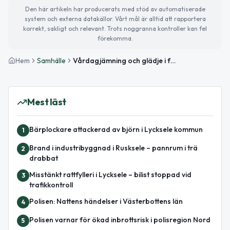
Den här artikeln har producerats med stöd av automatiserade
system och externa datakällor. Vårt mål är alltid att rapportera
korrekt, sakligt och relevant. Trots noggranna kontroller kan fel
förekomma.
Hem
Samhälle
Vårdagjämning och glädje i fokus – så blir fredagen i Lycksele
Mest läst
Bärplockare attackerad av björn i Lycksele kommun
1
Brand i industribyggnad i Rusksele – pannrum i trä
2
drabbat
Misstänkt rattfylleri i Lycksele – bilist stoppad vid
3
trafikkontroll
Polisen: Nattens händelser i Västerbottens län
4
Polisen varnar för ökad inbrottsrisk i polisregion Nord
5