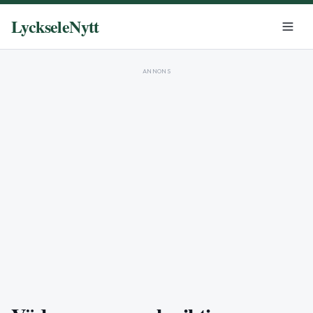
LyckseleNytt
ANNONS