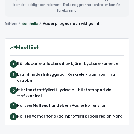
korrekt, sakligt och relevant. Trots noggranna kontroller kan fel
förekomma.
Hem
Samhälle
Väderprognos och viktiga internationella nyheter för 22 december
Mest läst
Bärplockare attackerad av björn i Lycksele kommun
1
Brand i industribyggnad i Rusksele – pannrum i trä
2
drabbat
Misstänkt rattfylleri i Lycksele – bilist stoppad vid
3
trafikkontroll
Polisen: Nattens händelser i Västerbottens län
4
Polisen varnar för ökad inbrottsrisk i polisregion Nord
5