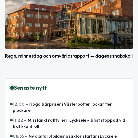
Regn, minnesdag och omvärldsrapport — dagens snabbkoll
Senaste nytt
12:00
–
Höga bärpriser i Västerbotten lockar fler
plockare
11:22
–
Misstänkt rattfylleri i Lycksele – bilist stoppad vid
trafikkontroll
08:35
–
Ny digital utbildningsaktör startar i Lycksele