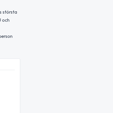
s största
U och
sperson