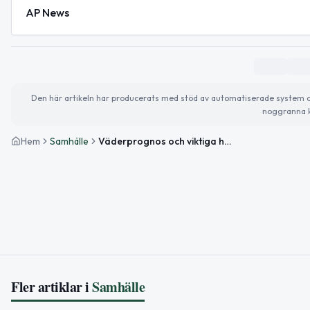
AP News
Den här artikeln har producerats med stöd av automatiserade system och 
noggranna k
Hem
Samhälle
Väderprognos och viktiga händelser i Lycksele idag
Fler artiklar i
Samhälle