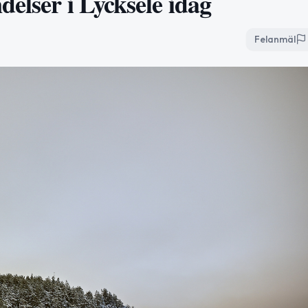
elser i Lycksele idag
Felanmäl