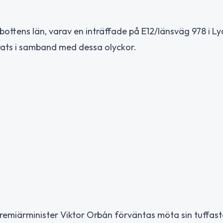
bottens län, varav en inträffade på E12/länsväg 978 i Ly
rats i samband med dessa olyckor.
h premiärminister Viktor Orbán förväntas möta sin tuffas