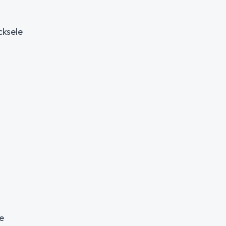
cksele
te