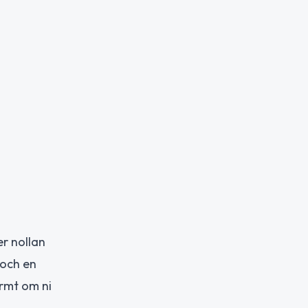
r nollan
 och en
armt om ni