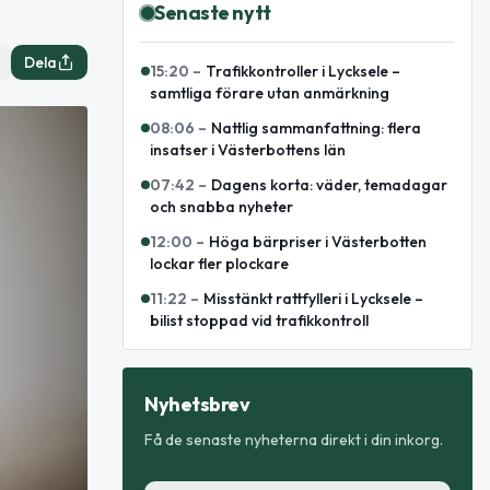
Senaste nytt
Dela
15:20
–
Trafikkontroller i Lycksele –
samtliga förare utan anmärkning
08:06
–
Nattlig sammanfattning: flera
insatser i Västerbottens län
07:42
–
Dagens korta: väder, temadagar
och snabba nyheter
12:00
–
Höga bärpriser i Västerbotten
lockar fler plockare
11:22
–
Misstänkt rattfylleri i Lycksele –
bilist stoppad vid trafikkontroll
Nyhetsbrev
Få de senaste nyheterna direkt i din inkorg.