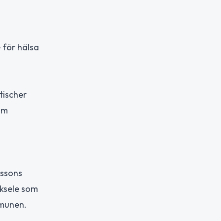
 för hälsa
tischer
om
lssons
cksele som
mmunen.