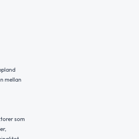
ppland
an mellan
ktorer som
er,
nalitet.