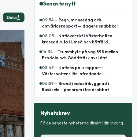
Senaste nytt
Dela
09:54
–
Regn, minnesdag och
omvärldsrapport — dagens snabbkoll
08:05
–
Nattöversikt i Västerbotten:
krossad ruta i Umeå och bötfälld
A‑traktor
14:34
–
Trummbyte på väg 598 mellan
Brodala och Gäddträsk avslutat
08:43
–
Nattens polisrapport i
Västerbottens län: ofredande,
omhändertagande och elsparkcykelbrand
06:59
–
Brand i industribyggnad i
Rusksele – pannrum i trä drabbat
Nyhetsbrev
Få de senaste nyheterna direkt i din inkorg.