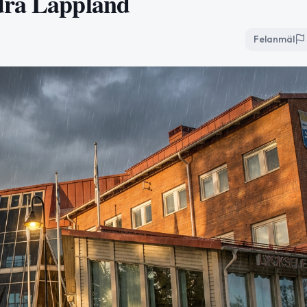
dra Lappland
Felanmäl