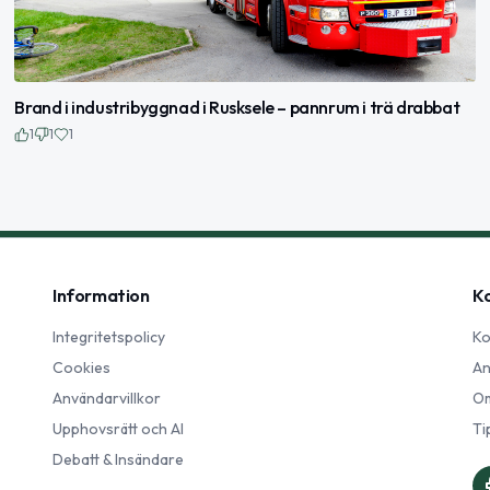
Brand i industribyggnad i Rusksele – pannrum i trä drabbat
1
1
1
Information
K
Integritetspolicy
Ko
Cookies
An
Användarvillkor
Om
Upphovsrätt och AI
Ti
Debatt & Insändare