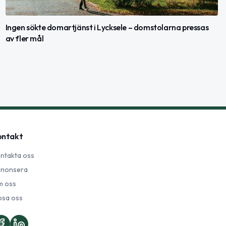
Ingen sökte domartjänst i Lycksele – domstolarna pressas
av fler mål
ontakt
ntakta oss
nonsera
 oss
psa oss