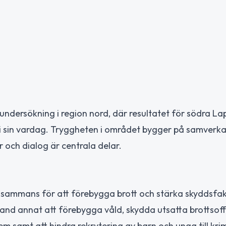
dersökning i region nord, där resultatet för södra La
a i sin vardag. Tryggheten i området bygger på samverk
och dialog är centrala delar.
llsammans för att förebygga brott och stärka skyddsfa
bland annat att förebygga våld, skydda utsatta brottsoff
samt att hindra rekrytering av barn och unga till krimi