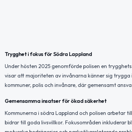
Trygghet i fokus för Södra Lappland
Under hösten 2025 genomförde polisen en trygghetsun
visar att majoriteten av invånarna känner sig trygg
kommuner, polis och invånare, där gemensamt ansvar 
Gemensamma insatser för ökad säkerhet
Kommunerna i södra Lappland och polisen arbetar ti
bidrar till goda livsvillkor. Fokusområden inkluderar 
motverka bedrägerier och narkotikarelaterade problem 