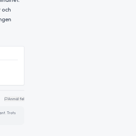
t och
ingen
Anmäl fel
ant. Trots