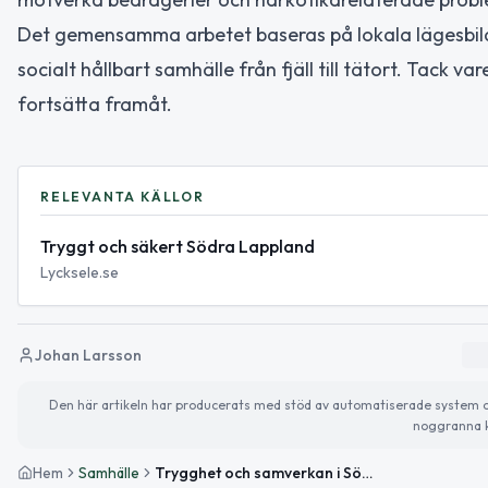
Det gemensamma arbetet baseras på lokala lägesbild
socialt hållbart samhälle från fjäll till tätort. Tac
fortsätta framåt.
RELEVANTA KÄLLOR
Tryggt och säkert Södra Lappland
Lycksele.se
Johan Larsson
Den här artikeln har producerats med stöd av automatiserade system och 
noggranna k
Hem
Samhälle
Trygghet och samverkan i Södra Lappland