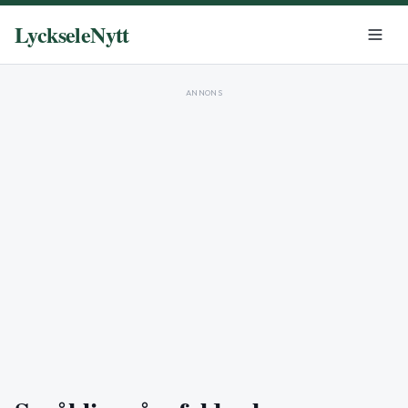
LyckseleNytt
ANNONS