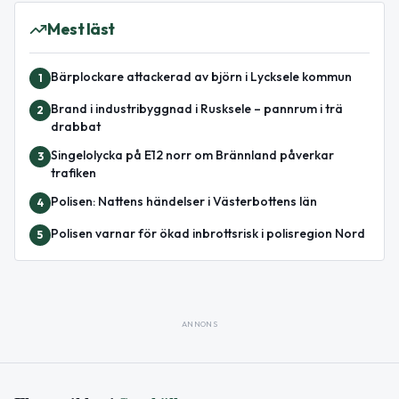
Mest läst
Bärplockare attackerad av björn i Lycksele kommun
1
Brand i industribyggnad i Rusksele – pannrum i trä
2
drabbat
Singelolycka på E12 norr om Brännland påverkar
3
trafiken
Polisen: Nattens händelser i Västerbottens län
4
Polisen varnar för ökad inbrottsrisk i polisregion Nord
5
ANNONS