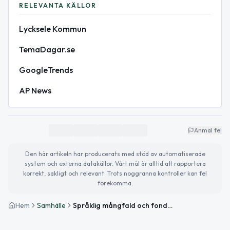
RELEVANTA KÄLLOR
Lycksele Kommun
TemaDagar.se
GoogleTrends
AP News
Anmäl fel
Den här artikeln har producerats med stöd av automatiserade
system och externa datakällor. Vårt mål är alltid att rapportera
korrekt, sakligt och relevant. Trots noggranna kontroller kan fel
förekomma.
Hem
Samhälle
Språklig mångfald och fondsparande i fokus idag