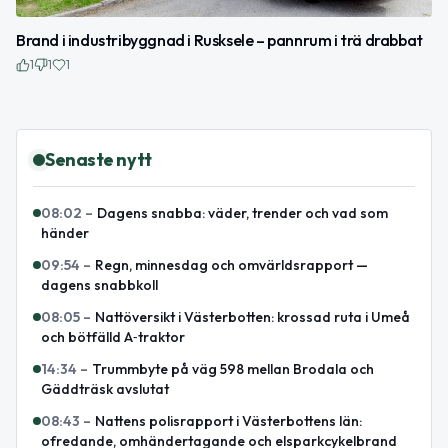
Brand i industribyggnad i Rusksele – pannrum i trä drabbat
1
1
1
Senaste nytt
08:02
–
Dagens snabba: väder, trender och vad som
händer
09:54
–
Regn, minnesdag och omvärldsrapport —
dagens snabbkoll
08:05
–
Nattöversikt i Västerbotten: krossad ruta i Umeå
och bötfälld A‑traktor
14:34
–
Trummbyte på väg 598 mellan Brodala och
Gäddträsk avslutat
08:43
–
Nattens polisrapport i Västerbottens län:
ofredande, omhändertagande och elsparkcykelbrand