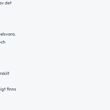
av det
elsvara.
och
skilt
gt finns