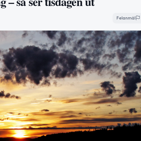
 – så ser tisdagen ut
Felanmäl