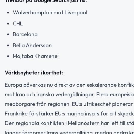
Trendar på Google Search just nu:
Wolverhampton mot Liverpool
CHL
Barcelona
Bella Andersson
Mojtaba Khamenei
Världsnyheter i korthet:
Europa påverkas nu direkt av den eskalerande konflik
mot Iran och iranska vedergällningar. Flera europeis
medborgare från regionen. EU:s utrikeschef planerar
Frankrike förstärker EU:s marina insats för att skydd
Den regionala konflikten i Mellanöstern har lett till 
länder fördömer Irans vedergällning, medan andra krit