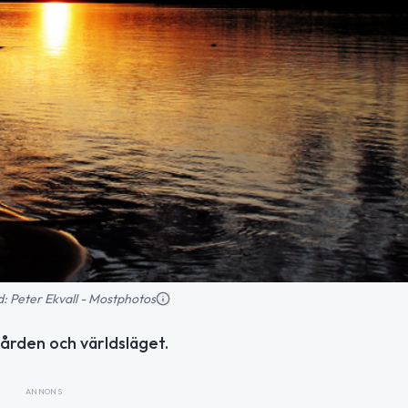
ld: Peter Ekvall - Mostphotos
ården och världsläget.
ANNONS