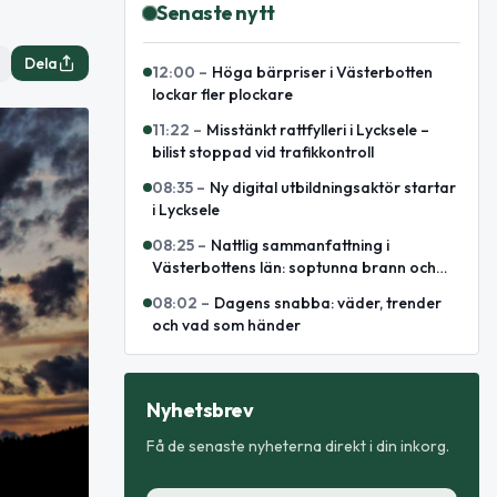
Senaste nytt
Dela
12:00
–
Höga bärpriser i Västerbotten
lockar fler plockare
11:22
–
Misstänkt rattfylleri i Lycksele –
bilist stoppad vid trafikkontroll
08:35
–
Ny digital utbildningsaktör startar
i Lycksele
08:25
–
Nattlig sammanfattning i
Västerbottens län: soptunna brann och
omhändertagen för fylleri
08:02
–
Dagens snabba: väder, trender
och vad som händer
Nyhetsbrev
Få de senaste nyheterna direkt i din inkorg.