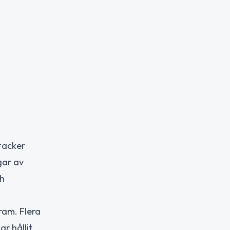
tacker
gar av
ch
ram. Flera
r hållit