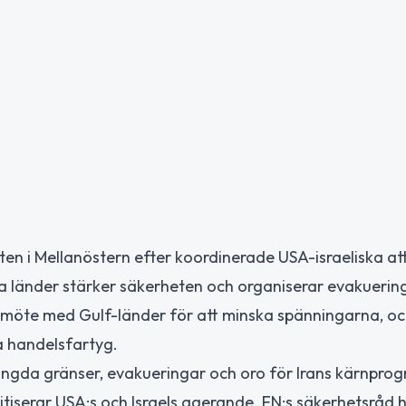
ten i Mellanöstern efter koordinerade USA-israeliska at
ka länder stärker säkerheten och organiserar evakuerin
 möte med Gulf-länder för att minska spänningarna, o
a handelsfartyg.
stängda gränser, evakueringar och oro för Irans kärnprog
iserar USA:s och Israels agerande. FN:s säkerhetsråd ha