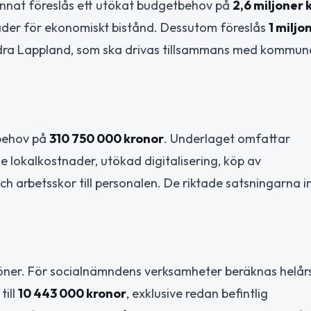
d annat föreslås ett utökat budgetbehov på
2,6 miljoner 
nader för ekonomiskt bistånd. Dessutom föreslås
1 miljo
södra Lappland, som ska drivas tillsammans med kommune
tbehov på
310 750 000 kronor
. Underlaget omfattar
e lokalkostnader, utökad digitalisering, köp av
ch arbetsskor till personalen. De riktade satsningarna
öner. För socialnämndens verksamheter beräknas helå
till
10 443 000 kronor
, exklusive redan befintlig