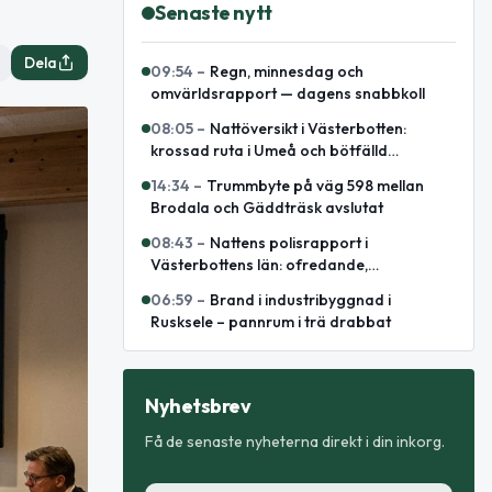
Senaste nytt
Dela
09:54
–
Regn, minnesdag och
omvärldsrapport — dagens snabbkoll
08:05
–
Nattöversikt i Västerbotten:
krossad ruta i Umeå och bötfälld
A‑traktor
14:34
–
Trummbyte på väg 598 mellan
Brodala och Gäddträsk avslutat
08:43
–
Nattens polisrapport i
Västerbottens län: ofredande,
omhändertagande och elsparkcykelbrand
06:59
–
Brand i industribyggnad i
Rusksele – pannrum i trä drabbat
Nyhetsbrev
Få de senaste nyheterna direkt i din inkorg.