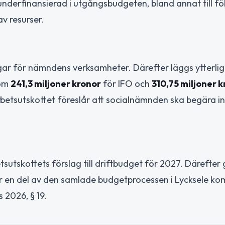
underfinansierad i utgångsbudgeten, bland annat till fö
av resurser.
ngar för nämndens verksamheter. Därefter läggs ytterli
 om
241,3 miljoner kronor
för IFO och
310,75 miljoner 
etsutskottet föreslår att socialnämnden ska begära i
etsutskottets förslag till driftbudget för 2027. Därefter
ir en del av den samlade budgetprocessen i Lycksele k
 2026, § 19.