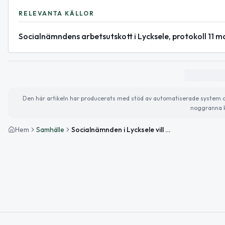
RELEVANTA KÄLLOR
Socialnämndens arbetsutskott i Lycksele, protokoll 11 m
Den här artikeln har producerats med stöd av automatiserade system och 
noggranna k
Hem
Samhälle
Socialnämnden i Lycksele vill höja budgeten 2027