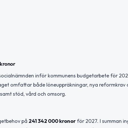
 kronor
tt socialnämnden inför kommunens budgetarbete för 20
laget omfattar både löneuppräkningar, nya reformkrav 
 samt stöd, vård och omsorg.
udgetbehov på
241 342 000 kronor
för 2027. I summan in