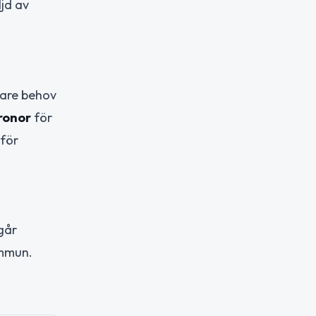
ljd av
gare behov
kronor
för
nför
 går
ommun.