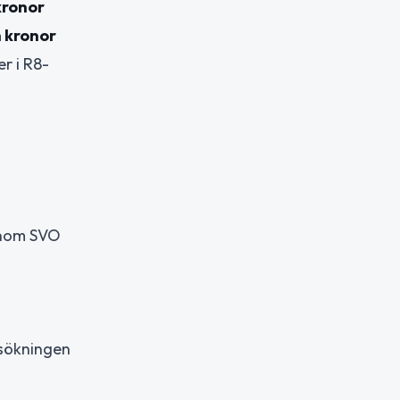
kronor
n kronor
r i R8-
 inom SVO
rsökningen