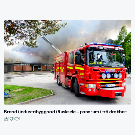
Brand i industribyggnad i Rusksele – pannrum i trä drabbat
1
1
1