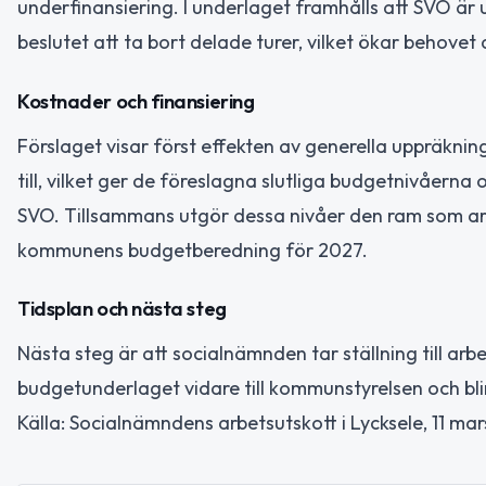
underfinansiering. I underlaget framhålls att SVO är 
beslutet att ta bort delade turer, vilket ökar behovet 
Kostnader och finansiering
Förslaget visar först effekten av generella uppräkni
till, vilket ger de föreslagna slutliga budgetnivåerna
SVO. Tillsammans utgör dessa nivåer den ram som arb
kommunens budgetberedning för 2027.
Tidsplan och nästa steg
Nästa steg är att socialnämnden tar ställning till arb
budgetunderlaget vidare till kommunstyrelsen och bl
Källa: Socialnämndens arbetsutskott i Lycksele, 11 mars