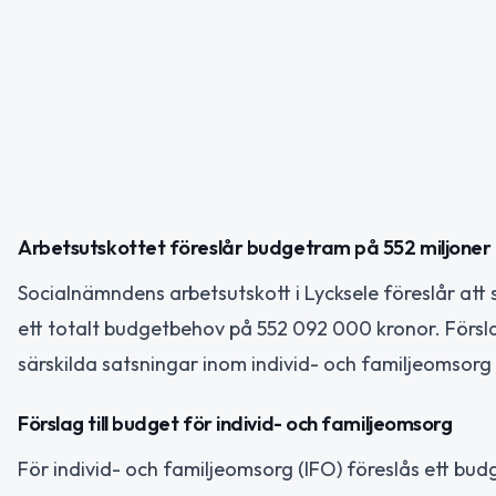
Arbetsutskottet föreslår budgetram på 552 miljoner
Socialnämndens arbetsutskott i Lycksele föreslår a
ett totalt budgetbehov på 552 092 000 kronor. Förs
särskilda satsningar inom individ- och familjeomsorg
Förslag till budget för individ- och familjeomsorg
För individ- och familjeomsorg (IFO) föreslås ett b