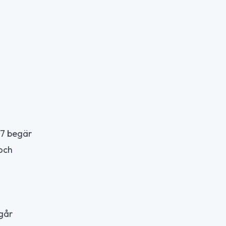
27 begär
och
går