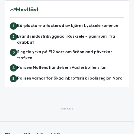
Mest läst
Bärplockare attackerad av björn i Lycksele kommun
1
Brand i industribyggnad i Rusksele – pannrum i trä
2
drabbat
Singelolycka på E12 norr om Brännland påverkar
3
trafiken
Polisen: Nattens händelser i Västerbottens län
4
Polisen varnar för ökad inbrottsrisk i polisregion Nord
5
ANNONS