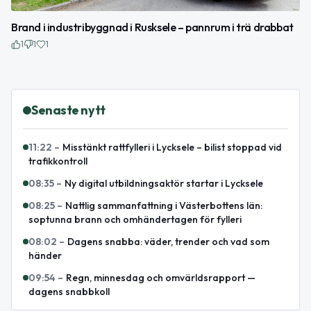
Brand i industribyggnad i Rusksele – pannrum i trä drabbat
1
1
1
Senaste nytt
11:22
–
Misstänkt rattfylleri i Lycksele – bilist stoppad vid
trafikkontroll
08:35
–
Ny digital utbildningsaktör startar i Lycksele
08:25
–
Nattlig sammanfattning i Västerbottens län:
soptunna brann och omhändertagen för fylleri
08:02
–
Dagens snabba: väder, trender och vad som
händer
09:54
–
Regn, minnesdag och omvärldsrapport —
dagens snabbkoll