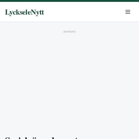
LyckseleNytt
ANNONS