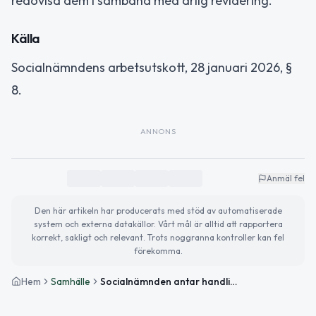
redovisa dem i samband med årlig revidering.
Källa
Socialnämndens arbetsutskott, 28 januari 2026, §
8.
ANNONS
Anmäl fel
Den här artikeln har producerats med stöd av automatiserade
system och externa datakällor. Vårt mål är alltid att rapportera
korrekt, sakligt och relevant. Trots noggranna kontroller kan fel
förekomma.
Hem
Samhälle
Socialnämnden antar handlingsplan mot våld i Lycksele