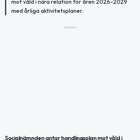
mot våld i nära relation för åren 2026–2029
med årliga aktivitetsplaner.
ANNONS
Socialnämnden antar handlingsplan mot våld i