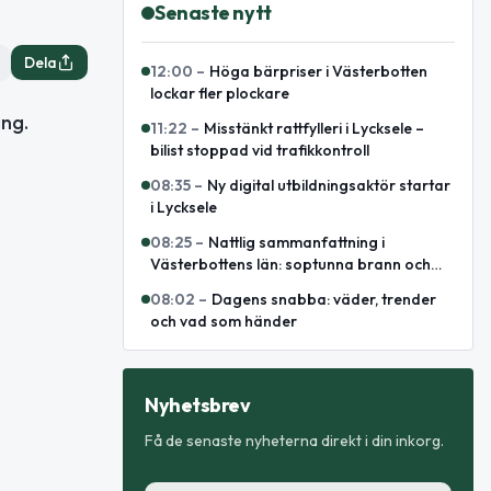
Senaste nytt
Dela
12:00
–
Höga bärpriser i Västerbotten
lockar fler plockare
ing.
11:22
–
Misstänkt rattfylleri i Lycksele –
bilist stoppad vid trafikkontroll
08:35
–
Ny digital utbildningsaktör startar
i Lycksele
08:25
–
Nattlig sammanfattning i
Västerbottens län: soptunna brann och
omhändertagen för fylleri
08:02
–
Dagens snabba: väder, trender
och vad som händer
Nyhetsbrev
Få de senaste nyheterna direkt i din inkorg.