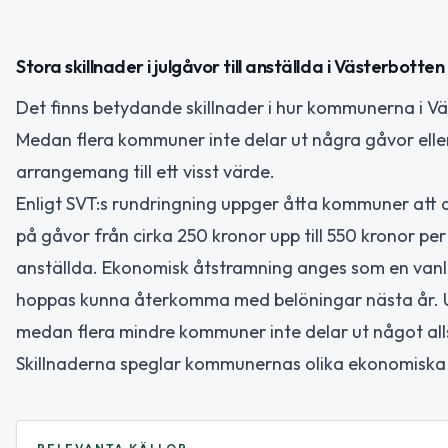
Stora skillnader i julgåvor till anställda i Västerbotten
Det finns betydande skillnader i hur kommunerna i Väs
Medan flera kommuner inte delar ut några gåvor eller 
arrangemang till ett visst värde.
Enligt SVT:s rundringning uppger åtta kommuner att de
på gåvor från cirka 250 kronor upp till 550 kronor pe
anställda. Ekonomisk åtstramning anges som en vanlig
hoppas kunna återkomma med belöningar nästa år. 
medan flera mindre kommuner inte delar ut något all
Skillnaderna speglar kommunernas olika ekonomiska fö