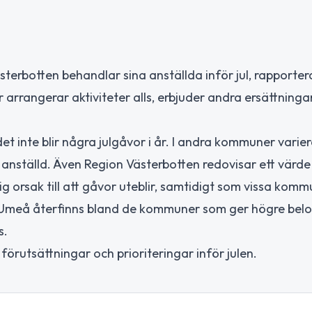
terbotten behandlar sina anställda inför jul, rapporter
arrangerar aktiviteter alls, erbjuder andra ersättningar
t inte blir några julgåvor i år. I andra kommuner varie
r anställd. Även Region Västerbotten redovisar ett värde
 orsak till att gåvor uteblir, samtidigt som vissa kom
Umeå återfinns bland de kommuner som ger högre belo
s.
rutsättningar och prioriteringar inför julen.