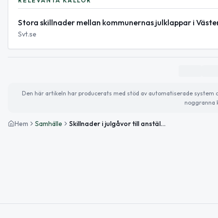
RELEVANTA KÄLLOR
Stora skillnader mellan kommunernas julklappar i Väste
Svt.se
Den här artikeln har producerats med stöd av automatiserade system och 
noggranna k
Hem
Samhälle
Skillnader i julgåvor till anställda i Västerbotten