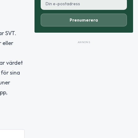
Prenumerera
ar SVT.
 eller
ANNONS
rar värdet
 för sina
muner
pp,