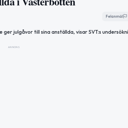
ällda i Västerbotten
Felanmäl
ger julgåvor till sina anställda, visar SVT:s undersökn
ANNONS