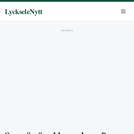
LyckseleNytt
ANNONS