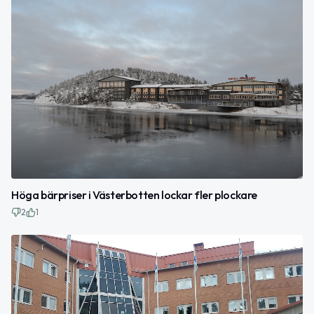
Höga bärpriser i Västerbotten lockar fler plockare
2
1