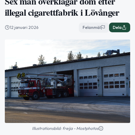
Sex män överklagar dom efter
illegal cigarettfabrik i Lövånger
12 januari 2026
Felanmäl
Dela
Illustrationsbild: freija - Mostphotos