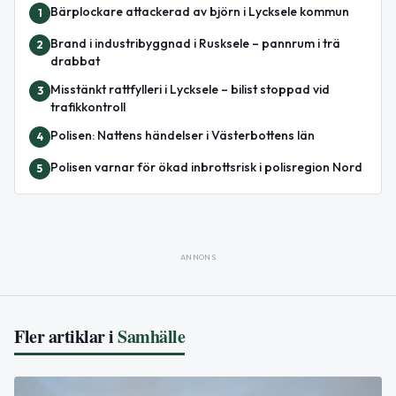
Bärplockare attackerad av björn i Lycksele kommun
1
Brand i industribyggnad i Rusksele – pannrum i trä
2
drabbat
Misstänkt rattfylleri i Lycksele – bilist stoppad vid
3
trafikkontroll
Polisen: Nattens händelser i Västerbottens län
4
Polisen varnar för ökad inbrottsrisk i polisregion Nord
5
ANNONS
Fler artiklar i
Samhälle