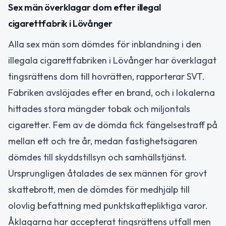
Sex män överklagar dom efter illegal
cigarettfabrik i Lövånger
Alla sex män som dömdes för inblandning i den
illegala cigarettfabriken i Lövånger har överklagat
tingsrättens dom till hovrätten, rapporterar SVT.
Fabriken avslöjades efter en brand, och i lokalerna
hittades stora mängder tobak och miljontals
cigaretter. Fem av de dömda fick fängelsestraff på
mellan ett och tre år, medan fastighetsägaren
dömdes till skyddstillsyn och samhällstjänst.
Ursprungligen åtalades de sex männen för grovt
skattebrott, men de dömdes för medhjälp till
olovlig befattning med punktskattepliktiga varor.
Åklagarna har accepterat tingsrättens utfall men