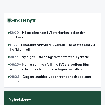
Senaste nytt
12:00
–
Höga bärpriser i Västerbotten lockar fler
plockare
11:22
–
Misstänkt rattfylleri i Lycksele – bilist stoppad vid
trafikkontroll
08:35
–
Ny digital utbildningsaktör startar i Lycksele
08:25
–
Nattlig sammanfattning i Västerbottens län:
soptunna brann och omhändertagen för fylleri
08:02
–
Dagens snabba: väder, trender och vad som
händer
Nyhetsbrev