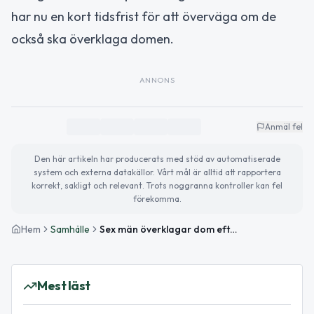
har nu en kort tidsfrist för att överväga om de
också ska överklaga domen.
ANNONS
Anmäl fel
Den här artikeln har producerats med stöd av automatiserade
system och externa datakällor. Vårt mål är alltid att rapportera
korrekt, sakligt och relevant. Trots noggranna kontroller kan fel
förekomma.
Hem
Samhälle
Sex män överklagar dom efter illegal cigarettfabrik i Lövånger
Mest läst