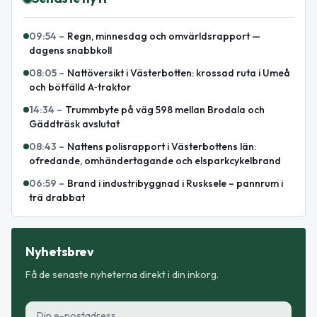
09:54
–
Regn, minnesdag och omvärldsrapport —
dagens snabbkoll
08:05
–
Nattöversikt i Västerbotten: krossad ruta i Umeå
och bötfälld A‑traktor
14:34
–
Trummbyte på väg 598 mellan Brodala och
Gäddträsk avslutat
08:43
–
Nattens polisrapport i Västerbottens län:
ofredande, omhändertagande och elsparkcykelbrand
06:59
–
Brand i industribyggnad i Rusksele – pannrum i
trä drabbat
Nyhetsbrev
Få de senaste nyheterna direkt i din inkorg.