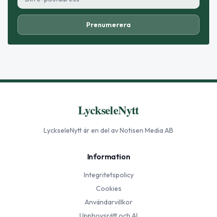
Prenumerera
LyckseleNytt
LyckseleNytt
är en del av Notisen Media AB
Information
Integritetspolicy
Cookies
Användarvillkor
Upphovsrätt och AI