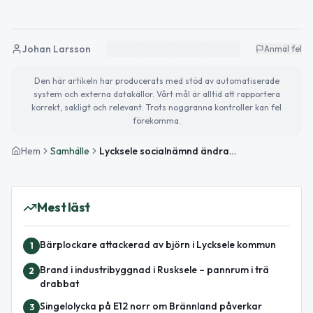
Johan Larsson
Anmäl fel
Den här artikeln har producerats med stöd av automatiserade
system och externa datakällor. Vårt mål är alltid att rapportera
korrekt, sakligt och relevant. Trots noggranna kontroller kan fel
förekomma.
Hem
Samhälle
Lycksele socialnämnd ändrar delegationsordning för GDPR och MAR
Mest läst
Bärplockare attackerad av björn i Lycksele kommun
1
Brand i industribyggnad i Rusksele – pannrum i trä
2
drabbat
Singelolycka på E12 norr om Brännland påverkar
3