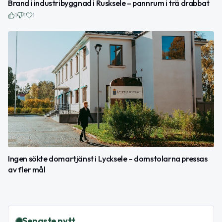
Brand i industribyggnad i Rusksele – pannrum i trä drabbat
1
1
1
Ingen sökte domartjänst i Lycksele – domstolarna pressas
av fler mål
Senaste nytt