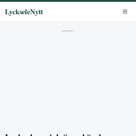
LyckseleNytt
ANNONS