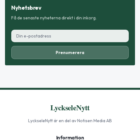
Nyhetsbrev
Få de senaste nyheterna direkt i din inkorg.
Prenumerera
LyckseleNytt
LyckseleNytt
är en del av Notisen Media AB
Information