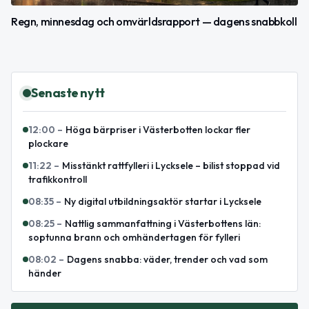
Regn, minnesdag och omvärldsrapport — dagens snabbkoll
Senaste nytt
12:00
–
Höga bärpriser i Västerbotten lockar fler
plockare
11:22
–
Misstänkt rattfylleri i Lycksele – bilist stoppad vid
trafikkontroll
08:35
–
Ny digital utbildningsaktör startar i Lycksele
08:25
–
Nattlig sammanfattning i Västerbottens län:
soptunna brann och omhändertagen för fylleri
08:02
–
Dagens snabba: väder, trender och vad som
händer