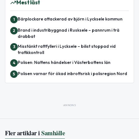
Mest läst
Bärplockare attackerad av björn i Lycksele kommun
1
Brand i industribyggnad i Rusksele – pannrum i trä
2
drabbat
Misstänkt rattfylleri i Lycksele – bilist stoppad vid
3
trafikkontroll
Polisen: Nattens händelser i Västerbottens län
4
Polisen varnar för ökad inbrottsrisk i polisregion Nord
5
ANNONS
Fler artiklar i
Samhälle