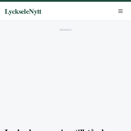
LyckseleNytt
ANNONS