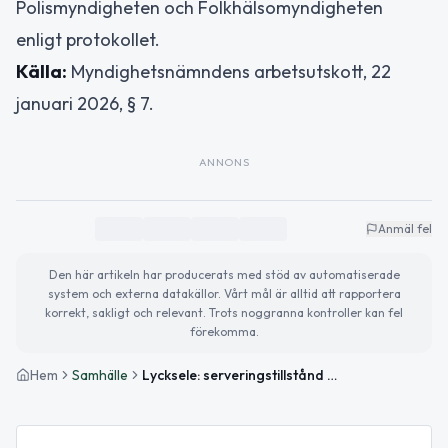
Polismyndigheten och Folkhälsomyndigheten
enligt protokollet.
Källa:
Myndighetsnämndens arbetsutskott, 22
januari 2026, § 7.
ANNONS
Anmäl fel
Den här artikeln har producerats med stöd av automatiserade
system och externa datakällor. Vårt mål är alltid att rapportera
korrekt, sakligt och relevant. Trots noggranna kontroller kan fel
förekomma.
Hem
Samhälle
Lycksele: serveringstillstånd avslås av arbetsutskottet