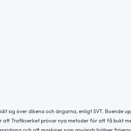
ridit sig över dikena och ängarna, enligt SVT. Boende up
er att Trafikverket prövar nya metoder för att få bukt m
ll spridning och att maskiner som används hjälper fröern