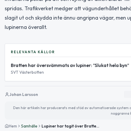
spridas. Trafikverket medger att vägunderhållet beh
slagit ut och skydda inte ännu angripna vägar, men u
lupinerna överallt.
RELEVANTA KÄLLOR
Bratten har översvämmats av lupiner: ”Slukat hela byn”
SVT Västerbotten
Johan Larsson
Den här artikeln har producerats med stöd av automatiserade system och 
noggranna k
Hem
Samhälle
Lupiner har tagit över Bratten – boende kräver ny bekämpning