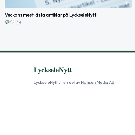
Veckans mest lästa artiklar på LyckseleNytt
1
1
1
LyckseleNytt
LyckseleNytt
är en del av
Notisen Media AB