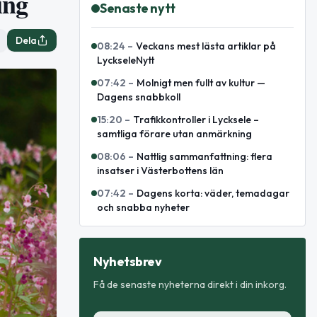
ing
Senaste nytt
Dela
08:24
–
Veckans mest lästa artiklar på
LyckseleNytt
07:42
–
Molnigt men fullt av kultur —
Dagens snabbkoll
15:20
–
Trafikkontroller i Lycksele –
samtliga förare utan anmärkning
08:06
–
Nattlig sammanfattning: flera
insatser i Västerbottens län
07:42
–
Dagens korta: väder, temadagar
och snabba nyheter
Nyhetsbrev
Få de senaste nyheterna direkt i din inkorg.