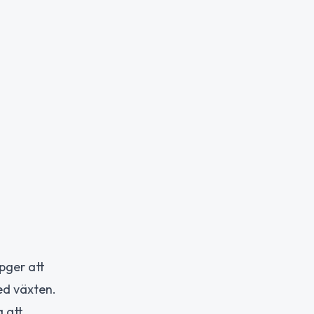
pger att
ed växten.
a att