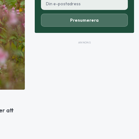
Prenumerera
ANNONS
er att