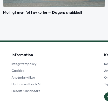
Molnigt men fullt av kultur — Dagens snabbkoll
Information
K
Integritetspolicy
Ko
Cookies
An
Användarvillkor
Om
Upphovsrätt och AI
Ti
Debatt & Insändare