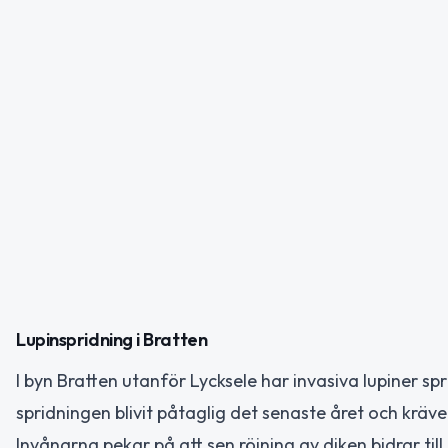
Lupinspridning i Bratten
I byn Bratten utanför Lycksele har invasiva lupiner sp
spridningen blivit påtaglig det senaste året och kräv
Invånarna pekar på att sen röjning av diken bidrar ti