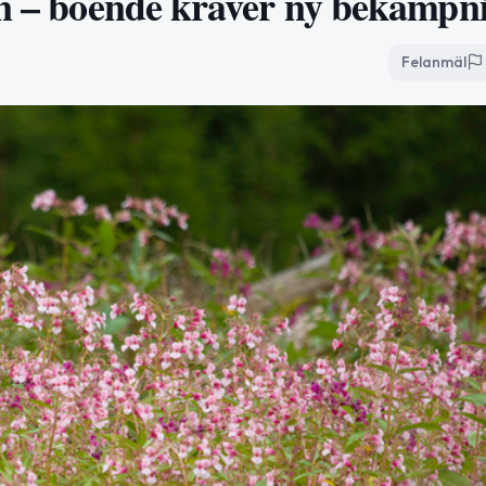
en – boende kräver ny bekämpn
Felanmäl