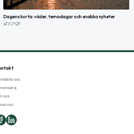
Dagens korta: väder, temadagar och snabba nyheter
2
1
1
ontakt
ntakta oss
nonsera
 oss
psa oss