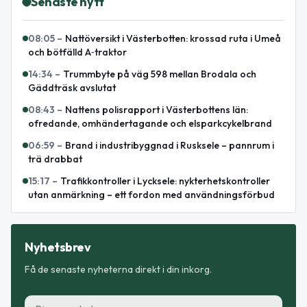
Senaste nytt
08:05
–
Nattöversikt i Västerbotten: krossad ruta i Umeå
och bötfälld A‑traktor
14:34
–
Trummbyte på väg 598 mellan Brodala och
Gäddträsk avslutat
08:43
–
Nattens polisrapport i Västerbottens län:
ofredande, omhändertagande och elsparkcykelbrand
06:59
–
Brand i industribyggnad i Rusksele – pannrum i
trä drabbat
15:17
–
Trafikkontroller i Lycksele: nykterhetskontroller
utan anmärkning – ett fordon med användningsförbud
Nyhetsbrev
Få de senaste nyheterna direkt i din inkorg.