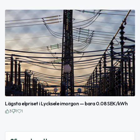
Lägsta elpriset i Lycksele imorgon — bara 0.08 SEK/kWh
3
1
1