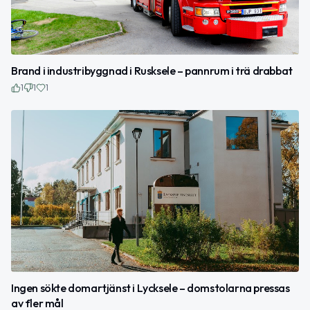
Brand i industribyggnad i Rusksele – pannrum i trä drabbat
1
1
1
Ingen sökte domartjänst i Lycksele – domstolarna pressas
av fler mål