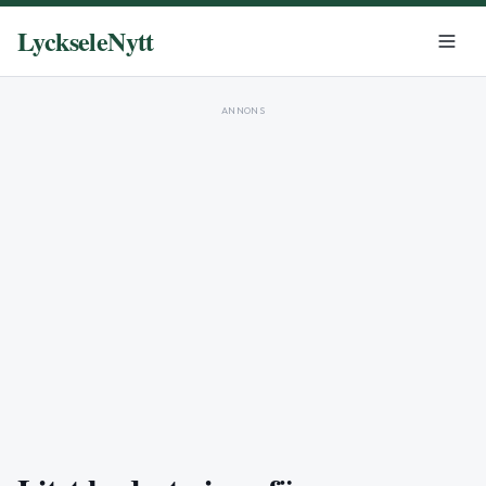
LyckseleNytt
ANNONS