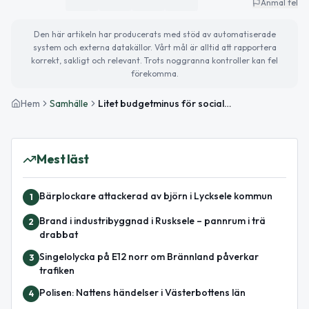
Anmäl fel
Den här artikeln har producerats med stöd av automatiserade
system och externa datakällor. Vårt mål är alltid att rapportera
korrekt, sakligt och relevant. Trots noggranna kontroller kan fel
förekomma.
Hem
Samhälle
Litet budgetminus för socialnämnden i Lycksele
Mest läst
Bärplockare attackerad av björn i Lycksele kommun
1
Brand i industribyggnad i Rusksele – pannrum i trä
2
drabbat
Singelolycka på E12 norr om Brännland påverkar
3
trafiken
Polisen: Nattens händelser i Västerbottens län
4