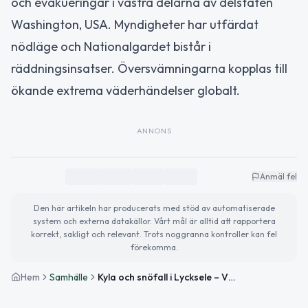
och evakueringar i västra delarna av delstaten
Washington, USA. Myndigheter har utfärdat
nödläge och Nationalgardet bistår i
räddningsinsatser. Översvämningarna kopplas till
ökande extrema väderhändelser globalt.
ANNONS
Anmäl fel
Den här artikeln har producerats med stöd av automatiserade
system och externa datakällor. Vårt mål är alltid att rapportera
korrekt, sakligt och relevant. Trots noggranna kontroller kan fel
förekomma.
Hem
Samhälle
Kyla och snöfall i Lycksele – Viktiga evenemang och internationella nyheter