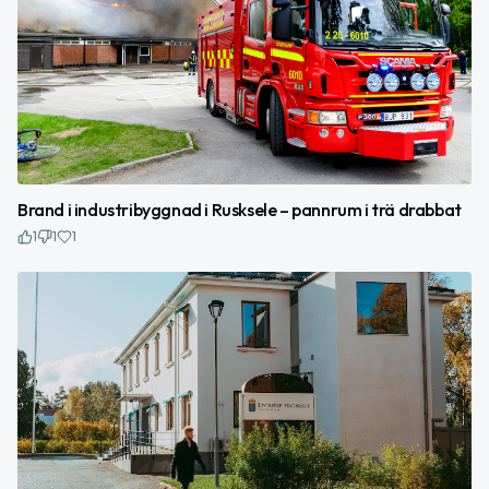
Brand i industribyggnad i Rusksele – pannrum i trä drabbat
1
1
1