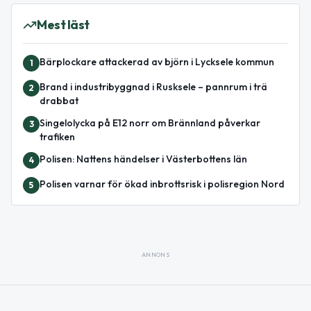
Mest läst
Bärplockare attackerad av björn i Lycksele kommun
1
Brand i industribyggnad i Rusksele – pannrum i trä
2
drabbat
Singelolycka på E12 norr om Brännland påverkar
3
trafiken
Polisen: Nattens händelser i Västerbottens län
4
Polisen varnar för ökad inbrottsrisk i polisregion Nord
5
ANNONS