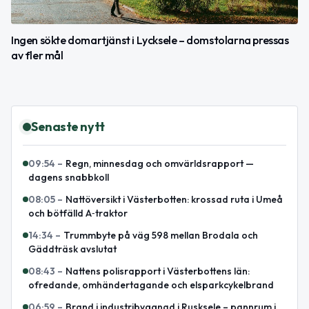
Ingen sökte domartjänst i Lycksele – domstolarna pressas
av fler mål
Senaste nytt
09:54
–
Regn, minnesdag och omvärldsrapport —
dagens snabbkoll
08:05
–
Nattöversikt i Västerbotten: krossad ruta i Umeå
och bötfälld A‑traktor
14:34
–
Trummbyte på väg 598 mellan Brodala och
Gäddträsk avslutat
08:43
–
Nattens polisrapport i Västerbottens län:
ofredande, omhändertagande och elsparkcykelbrand
06:59
–
Brand i industribyggnad i Rusksele – pannrum i