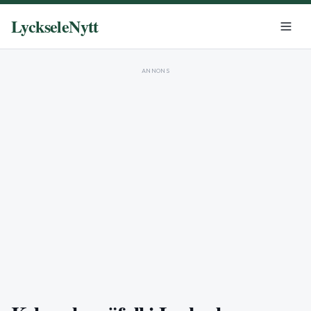
LyckseleNytt
ANNONS