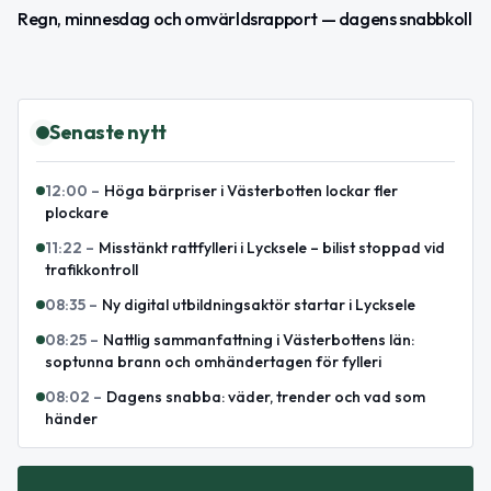
Regn, minnesdag och omvärldsrapport — dagens snabbkoll
Senaste nytt
12:00
–
Höga bärpriser i Västerbotten lockar fler
plockare
11:22
–
Misstänkt rattfylleri i Lycksele – bilist stoppad vid
trafikkontroll
08:35
–
Ny digital utbildningsaktör startar i Lycksele
08:25
–
Nattlig sammanfattning i Västerbottens län:
soptunna brann och omhändertagen för fylleri
08:02
–
Dagens snabba: väder, trender och vad som
händer