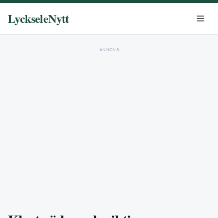
LyckseleNytt
ANNONS