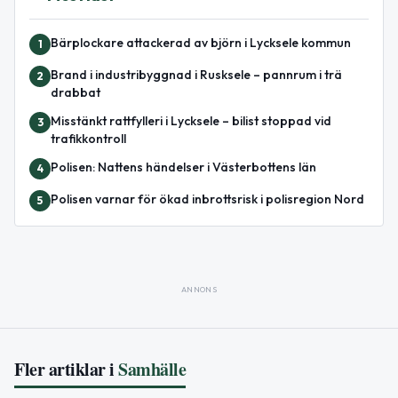
Bärplockare attackerad av björn i Lycksele kommun
1
Brand i industribyggnad i Rusksele – pannrum i trä
2
drabbat
Misstänkt rattfylleri i Lycksele – bilist stoppad vid
3
trafikkontroll
Polisen: Nattens händelser i Västerbottens län
4
Polisen varnar för ökad inbrottsrisk i polisregion Nord
5
ANNONS
Fler artiklar i
Samhälle