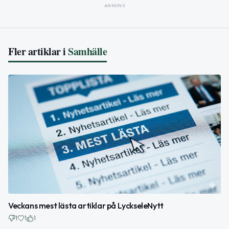
ANNONS
Fler artiklar i
Samhälle
Veckans mest lästa artiklar på LyckseleNytt
1
1
1