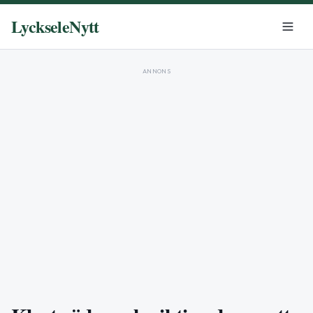
LyckseleNytt
ANNONS