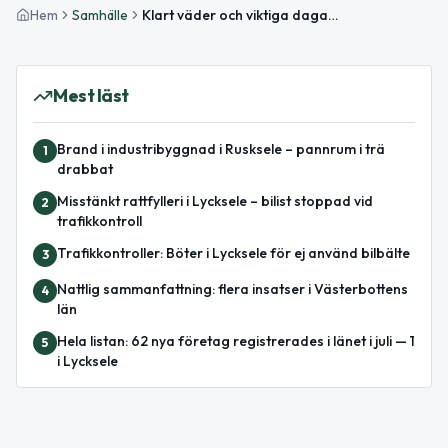
Hem
Samhälle
Klart väder och viktiga dagar att uppmärksamma i Lycksele
Mest läst
Brand i industribyggnad i Rusksele – pannrum i trä
1
drabbat
Misstänkt rattfylleri i Lycksele – bilist stoppad vid
2
trafikkontroll
Trafikkontroller: Böter i Lycksele för ej använd bilbälte
3
Nattlig sammanfattning: flera insatser i Västerbottens
4
län
Hela listan: 62 nya företag registrerades i länet i juli — 1
5
i Lycksele