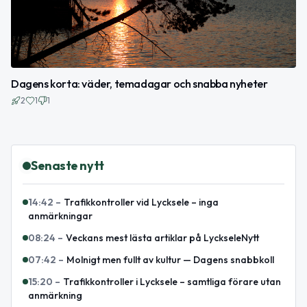
Dagens korta: väder, temadagar och snabba nyheter
2
1
1
Senaste nytt
14:42
–
Trafikkontroller vid Lycksele – inga
anmärkningar
08:24
–
Veckans mest lästa artiklar på LyckseleNytt
07:42
–
Molnigt men fullt av kultur — Dagens snabbkoll
15:20
–
Trafikkontroller i Lycksele – samtliga förare utan
anmärkning