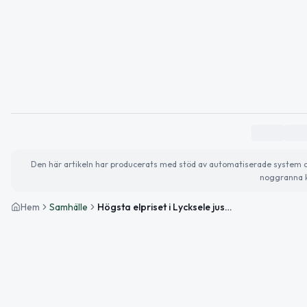
Den här artikeln har producerats med stöd av automatiserade system och 
noggranna k
Hem
Samhälle
Högsta elpriset i Lycksele just nu