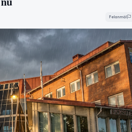
 nu
Felanmäl