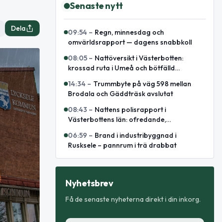
Senaste nytt
Dela
09:54
–
Regn, minnesdag och
omvärldsrapport — dagens snabbkoll
08:05
–
Nattöversikt i Västerbotten:
krossad ruta i Umeå och bötfälld
A‑traktor
14:34
–
Trummbyte på väg 598 mellan
Brodala och Gäddträsk avslutat
08:43
–
Nattens polisrapport i
Västerbottens län: ofredande,
omhändertagande och elsparkcykelbrand
06:59
–
Brand i industribyggnad i
Rusksele – pannrum i trä drabbat
Nyhetsbrev
Få de senaste nyheterna direkt i din inkorg.