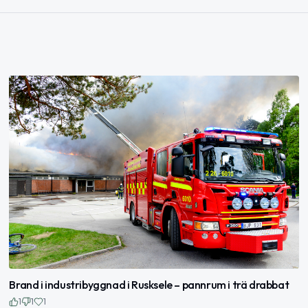
Brand i industribyggnad i Rusksele – pannrum i trä drabbat
1
1
1