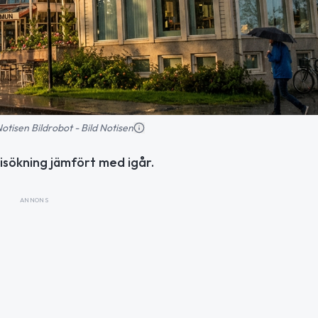
 Notisen Bildrobot - Bild Notisen
risökning jämfört med igår.
ANNONS