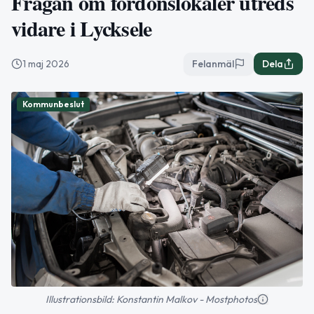
Frågan om fordonslokaler utreds
vidare i Lycksele
1 maj 2026
Felanmäl
Dela
Kommunbeslut
Illustrationsbild: Konstantin Malkov - Mostphotos