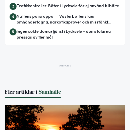
Trafikkontroller: Böter i Lycksele för ej använd bilbälte
3
Nattens polisrapport i Västerbottens län:
4
omhändertagna, narkotikaprover och misstänkt
misshandel
Ingen sökte domartjänst i Lycksele – domstolarna
5
pressas av fler mål
ANNONS
Fler artiklar i
Samhälle