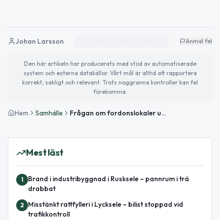
Johan Larsson
Anmäl fel
Den här artikeln har producerats med stöd av automatiserade
system och externa datakällor. Vårt mål är alltid att rapportera
korrekt, sakligt och relevant. Trots noggranna kontroller kan fel
förekomma.
Hem
Samhälle
Frågan om fordonslokaler utreds vidare i Lycksele
Mest läst
Brand i industribyggnad i Rusksele – pannrum i trä
1
drabbat
Misstänkt rattfylleri i Lycksele – bilist stoppad vid
2
trafikkontroll