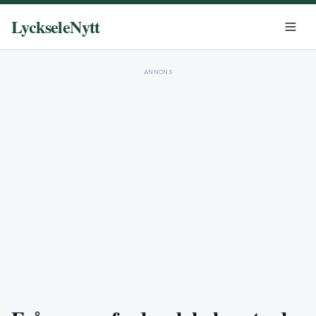
LyckseleNytt
ANNONS