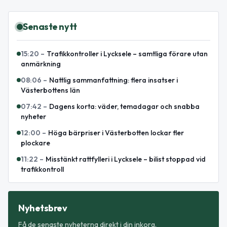
Senaste nytt
15:20
–
Trafikkontroller i Lycksele – samtliga förare utan
anmärkning
08:06
–
Nattlig sammanfattning: flera insatser i
Västerbottens län
07:42
–
Dagens korta: väder, temadagar och snabba
nyheter
12:00
–
Höga bärpriser i Västerbotten lockar fler
plockare
11:22
–
Misstänkt rattfylleri i Lycksele – bilist stoppad vid
trafikkontroll
Nyhetsbrev
Få de senaste nyheterna direkt i din inkorg.