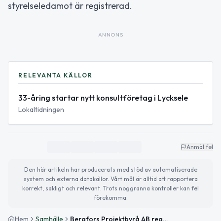
styrelseledamot är registrerad.
ANNONS
RELEVANTA KÄLLOR
33-åring startar nytt konsultföretag i Lycksele
Lokaltidningen
Anmäl fel
Den här artikeln har producerats med stöd av automatiserade
system och externa datakällor. Vårt mål är alltid att rapportera
korrekt, sakligt och relevant. Trots noggranna kontroller kan fel
förekomma.
Hem
Samhälle
Bergfors Projektbyrå AB registrerat i Lycksele