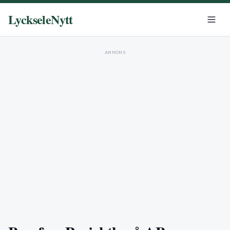
LyckseleNytt
ANNONS