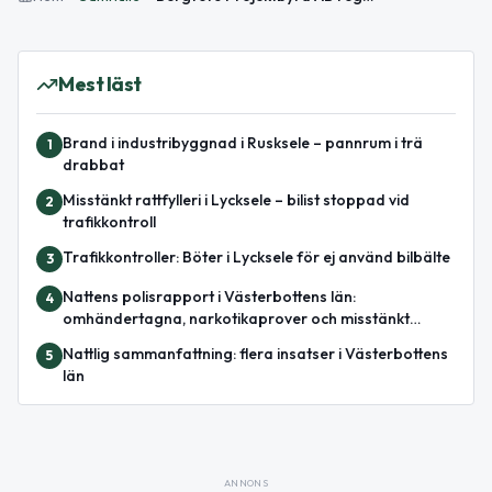
Mest läst
Brand i industribyggnad i Rusksele – pannrum i trä
1
drabbat
Misstänkt rattfylleri i Lycksele – bilist stoppad vid
2
trafikkontroll
Trafikkontroller: Böter i Lycksele för ej använd bilbälte
3
Nattens polisrapport i Västerbottens län:
4
omhändertagna, narkotikaprover och misstänkt
misshandel
Nattlig sammanfattning: flera insatser i Västerbottens
5
län
ANNONS