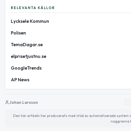
RELEVANTA KÄLLOR
Lycksele Kommun
Polisen
TemaDagar.se
elprisetjustnu.se
GoogleTrends
AP News
Johan Larsson
Den här artikeln har producerats med stöd av automatiserade system och 
noggranna k