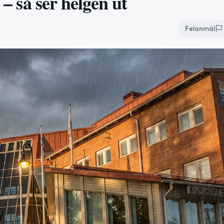
 – så ser helgen ut
Felanmäl