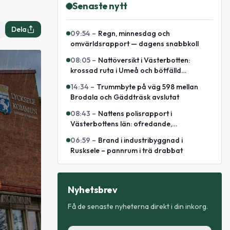
Senaste nytt
Dela
09:54
–
Regn, minnesdag och
omvärldsrapport — dagens snabbkoll
08:05
–
Nattöversikt i Västerbotten:
krossad ruta i Umeå och bötfälld
A‑traktor
14:34
–
Trummbyte på väg 598 mellan
Brodala och Gäddträsk avslutat
08:43
–
Nattens polisrapport i
Västerbottens län: ofredande,
omhändertagande och elsparkcykelbrand
06:59
–
Brand i industribyggnad i
Rusksele – pannrum i trä drabbat
Nyhetsbrev
Få de senaste nyheterna direkt i din inkorg.