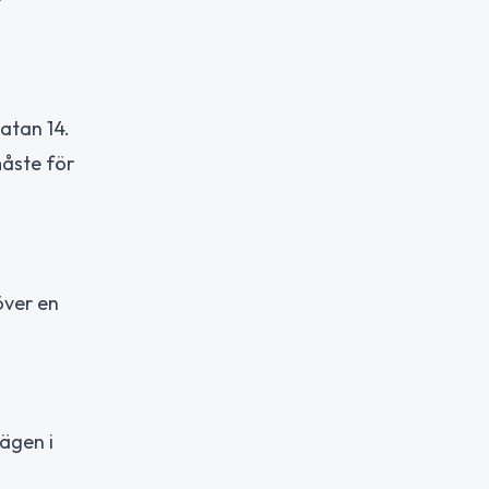
atan 14.
måste för
över en
ägen i