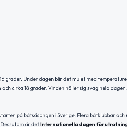
16 grader. Under dagen blir det mulet med temperatur
och cirka 18 grader. Vinden håller sig svag hela dagen.
starten på båtsäsongen i Sverige. Flera båtklubbar och
n. Dessutom är det
Internationella dagen för utrotnin