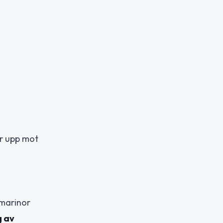
er upp mot
 marinor
g av