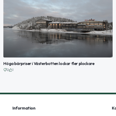
Höga bärpriser i Västerbotten lockar fler plockare
2
1
Information
K