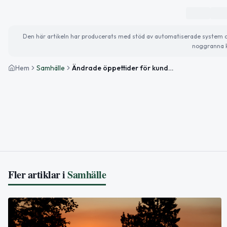
Den här artikeln har producerats med stöd av automatiserade system och 
noggranna k
Hem
Samhälle
Ändrade öppettider för kundtjänst under jul och nyår i Lycksele
Fler artiklar i
Samhälle