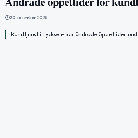
Ändrade öppettider för kundtj
20 december 2025
Kundtjänst i Lycksele har ändrade öppettider unde