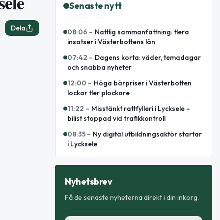
sele
Senaste nytt
Dela
08:06
–
Nattlig sammanfattning: flera
insatser i Västerbottens län
07:42
–
Dagens korta: väder, temadagar
och snabba nyheter
12:00
–
Höga bärpriser i Västerbotten
lockar fler plockare
11:22
–
Misstänkt rattfylleri i Lycksele –
bilist stoppad vid trafikkontroll
08:35
–
Ny digital utbildningsaktör startar
i Lycksele
Nyhetsbrev
Få de senaste nyheterna direkt i din inkorg.