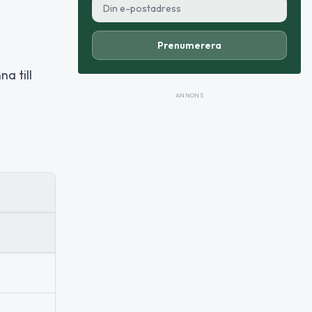
Prenumerera
a till
ANNONS