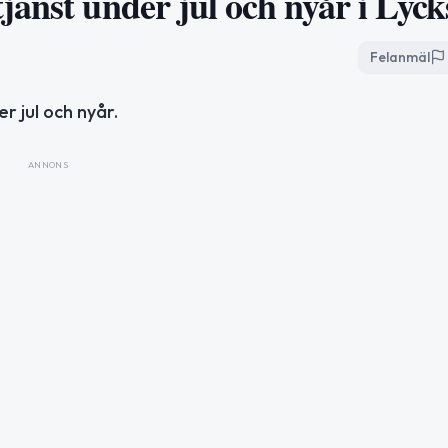
änst under jul och nyår i Lyck
Felanmäl
r jul och nyår.
ANNONS