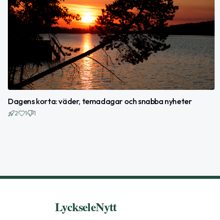
Dagens korta: väder, temadagar och snabba nyheter
2
1
1
LyckseleNytt