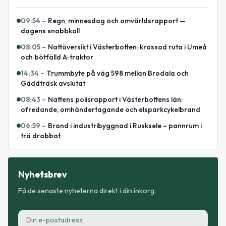
09:54
–
Regn, minnesdag och omvärldsrapport —
dagens snabbkoll
08:05
–
Nattöversikt i Västerbotten: krossad ruta i Umeå
och bötfälld A‑traktor
14:34
–
Trummbyte på väg 598 mellan Brodala och
Gäddträsk avslutat
08:43
–
Nattens polisrapport i Västerbottens län:
ofredande, omhändertagande och elsparkcykelbrand
06:59
–
Brand i industribyggnad i Rusksele – pannrum i
trä drabbat
Nyhetsbrev
Få de senaste nyheterna direkt i din inkorg.