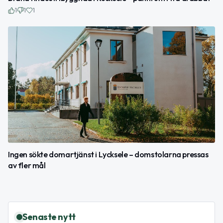
1
1
1
Ingen sökte domartjänst i Lycksele – domstolarna pressas
av fler mål
Senaste nytt