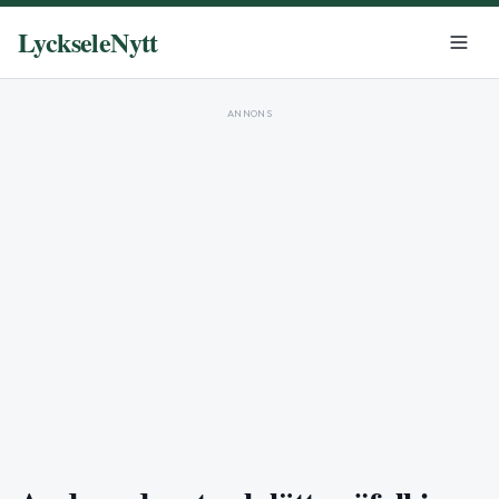
LyckseleNytt
ANNONS