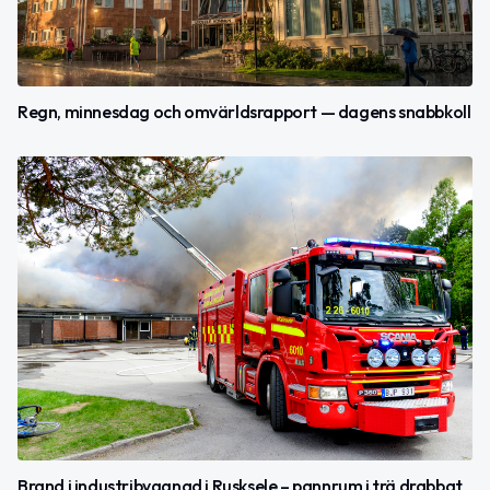
Regn, minnesdag och omvärldsrapport — dagens snabbkoll
Brand i industribyggnad i Rusksele – pannrum i trä drabbat