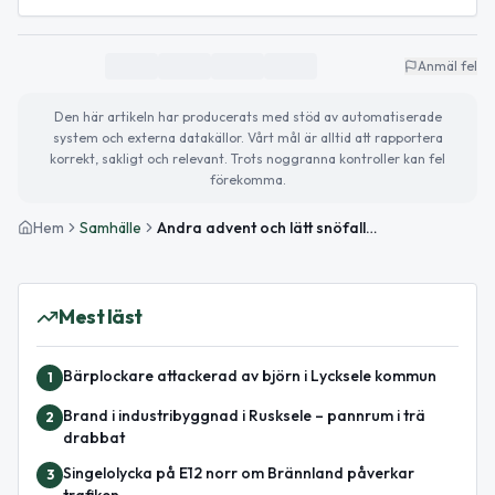
Anmäl fel
Den här artikeln har producerats med stöd av automatiserade
system och externa datakällor. Vårt mål är alltid att rapportera
korrekt, sakligt och relevant. Trots noggranna kontroller kan fel
förekomma.
Hem
Samhälle
Andra advent och lätt snöfall i Lycksele – viktiga nyheter och evenemang
Mest läst
Bärplockare attackerad av björn i Lycksele kommun
1
Brand i industribyggnad i Rusksele – pannrum i trä
2
drabbat
Singelolycka på E12 norr om Brännland påverkar
3