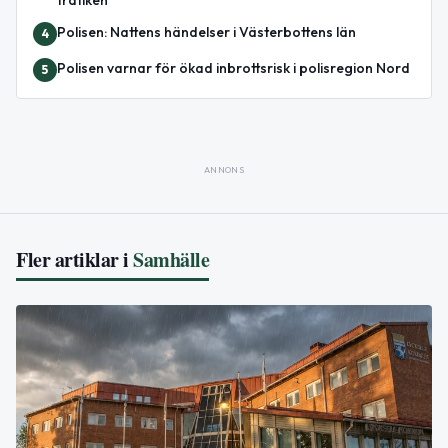
trafiken
Polisen: Nattens händelser i Västerbottens län
4
Polisen varnar för ökad inbrottsrisk i polisregion Nord
5
ANNONS
Fler artiklar i
Samhälle