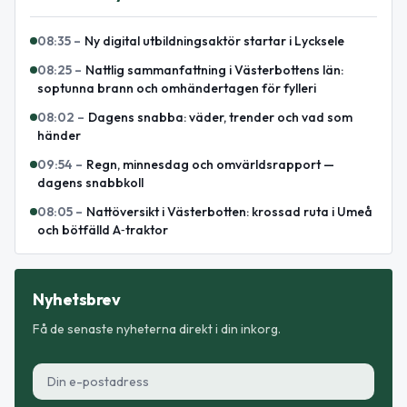
08:35
–
Ny digital utbildningsaktör startar i Lycksele
08:25
–
Nattlig sammanfattning i Västerbottens län:
soptunna brann och omhändertagen för fylleri
08:02
–
Dagens snabba: väder, trender och vad som
händer
09:54
–
Regn, minnesdag och omvärldsrapport —
dagens snabbkoll
08:05
–
Nattöversikt i Västerbotten: krossad ruta i Umeå
och bötfälld A‑traktor
Nyhetsbrev
Få de senaste nyheterna direkt i din inkorg.