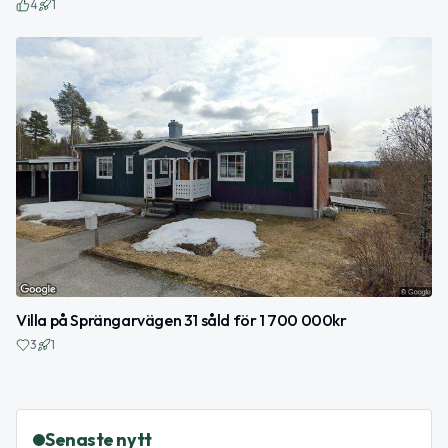
4
1
Villa på Sprängarvägen 31 såld för 1 700 000kr
3
1
Senaste nytt