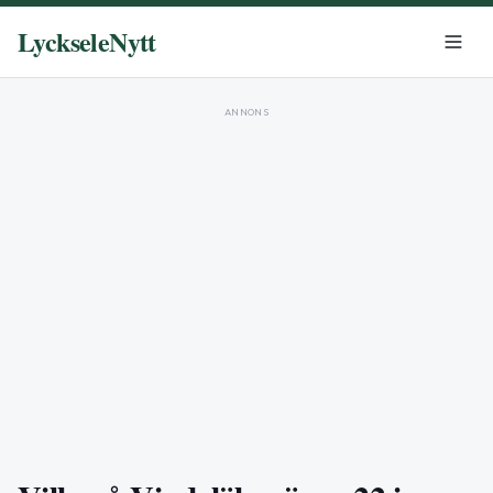
LyckseleNytt
ANNONS