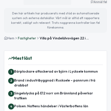
Anmäl fel
Den här artikeln har producerats med stöd av automatiserade
system och externa datakällor. Vårt mål är alltid att rapportera
korrekt, sakligt och relevant. Trots noggranna kontroller kan fel
förekomma.
Hem
Fastigheter
Villa på Vindelälvsvägen 22 i Lycksele såld för 865 000kr
Mest läst
Bärplockare attackerad av björn i Lycksele kommun
1
Brand i industribyggnad i Rusksele – pannrum i trä
2
drabbat
Singelolycka på E12 norr om Brännland påverkar
3
trafiken
Polisen: Nattens händelser i Västerbottens län
4