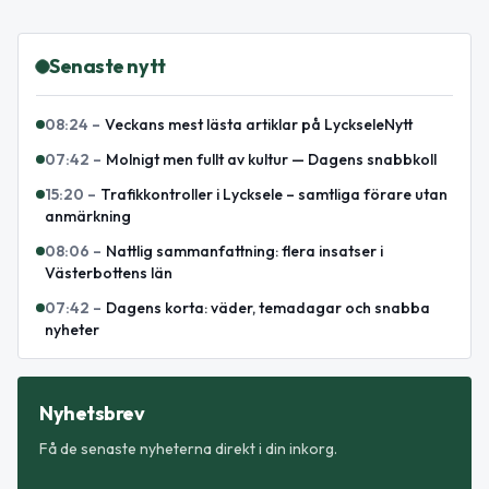
Senaste nytt
08:24
–
Veckans mest lästa artiklar på LyckseleNytt
07:42
–
Molnigt men fullt av kultur — Dagens snabbkoll
15:20
–
Trafikkontroller i Lycksele – samtliga förare utan
anmärkning
08:06
–
Nattlig sammanfattning: flera insatser i
Västerbottens län
07:42
–
Dagens korta: väder, temadagar och snabba
nyheter
Nyhetsbrev
Få de senaste nyheterna direkt i din inkorg.