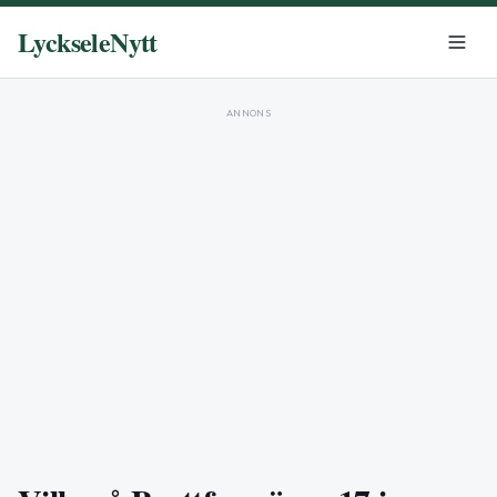
LyckseleNytt
ANNONS