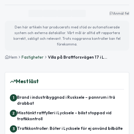
Anmäl fel
Den här artikeln har producerats med stöd av automatiserade
system och externa datakällor. Vårt mål är alltid att rapportera
korrekt, sakligt och relevant. Trots noggranna kontroller kan fel
förekomma.
Hem
Fastigheter
Villa på Brattforsvägen 17 i Lycksele såld för 1,59 miljoner kronor
Mest läst
Brand i industribyggnad i Rusksele – pannrum i trä
1
drabbat
Misstänkt rattfylleri i Lycksele – bilist stoppad vid
2
trafikkontroll
Trafikkontroller: Böter i Lycksele för ej använd bilbälte
3