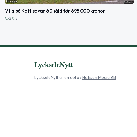
Villa på Kattisavan 60 såld för 695 000 kronor
2
2
LyckseleNytt
LyckseleNytt
är en del av
Notisen Media AB