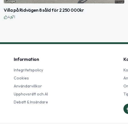
Villa på Ridvägen 8 såld för 2 250 000kr
4
1
Information
K
Integritetspolicy
Ko
Cookies
An
Användarvillkor
Om
Upphovsrätt och AI
Ti
Debatt & Insändare