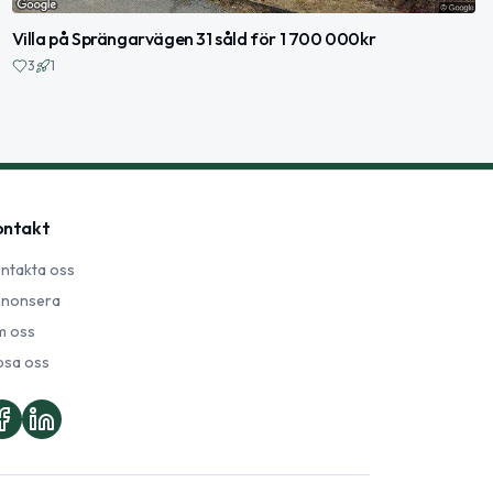
Villa på Sprängarvägen 31 såld för 1 700 000kr
3
1
ontakt
ntakta oss
nonsera
 oss
psa oss