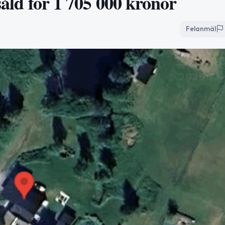
 såld för 1 705 000 kronor
Felanmäl