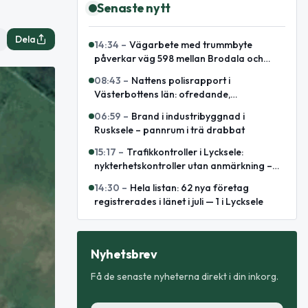
Senaste nytt
Dela
14:34
–
Vägarbete med trummbyte
påverkar väg 598 mellan Brodala och
Gäddträsk
08:43
–
Nattens polisrapport i
Västerbottens län: ofredande,
omhändertagande och elsparkcykelbrand
06:59
–
Brand i industribyggnad i
Rusksele – pannrum i trä drabbat
15:17
–
Trafikkontroller i Lycksele:
nykterhetskontroller utan anmärkning –
ett fordon med användningsförbud
14:30
–
Hela listan: 62 nya företag
registrerades i länet i juli — 1 i Lycksele
Nyhetsbrev
Få de senaste nyheterna direkt i din inkorg.