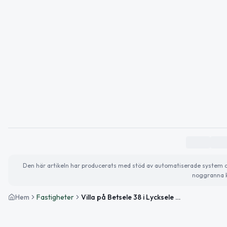
Den här artikeln har producerats med stöd av automatiserade system och 
noggranna k
Hem
Fastigheter
Villa på Betsele 38 i Lycksele såld för 1 705 000 kronor