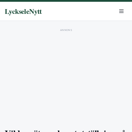
LyckseleNytt
ANNONS