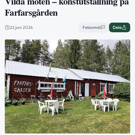
Vilda möten – konstutställning på
Farfarsgården
22 juni 2026
Felanmäl
Dela