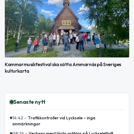
Kammarmusikfestival ska sätta Ammarnäs på Sveriges
kulturkarta
Senaste nytt
14:42
–
Trafikkontroller vid Lycksele – inga
anmärkningar
08:24
–
Veckans mest lästa artiklar på LyckseleNytt