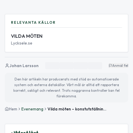
RELEVANTA KÄLLOR
VILDA MÖTEN
Lycksele.se
Johan Larsson
Anmäl fel
Den här artikeln har producerats med stöd av automatiserade
system och externa datakällor. Vårt mål är alltid att rapportera
korrekt, sakligt och relevant. Trots noggranna kontroller kan fel
förekomma.
Hem
Evenemang
Vilda möten – konstutställning på Farfarsgården
Mest läst