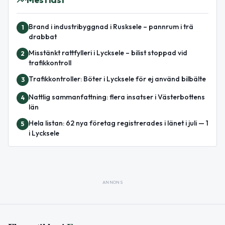
Brand i industribyggnad i Rusksele – pannrum i trä
1
drabbat
Misstänkt rattfylleri i Lycksele – bilist stoppad vid
2
trafikkontroll
Trafikkontroller: Böter i Lycksele för ej använd bilbälte
3
Nattlig sammanfattning: flera insatser i Västerbottens
4
län
Hela listan: 62 nya företag registrerades i länet i juli — 1
5
i Lycksele
ANNONS