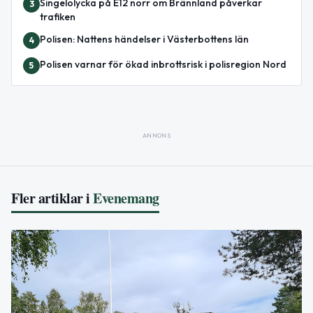
Singelolycka på E12 norr om Brännland påverkar
3
trafiken
Polisen: Nattens händelser i Västerbottens län
4
Polisen varnar för ökad inbrottsrisk i polisregion Nord
5
ANNONS
Fler artiklar i
Evenemang