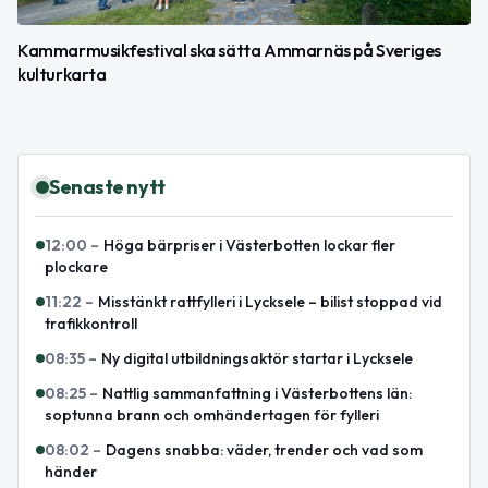
Kammarmusikfestival ska sätta Ammarnäs på Sveriges
kulturkarta
Senaste nytt
12:00
–
Höga bärpriser i Västerbotten lockar fler
plockare
11:22
–
Misstänkt rattfylleri i Lycksele – bilist stoppad vid
trafikkontroll
08:35
–
Ny digital utbildningsaktör startar i Lycksele
08:25
–
Nattlig sammanfattning i Västerbottens län:
soptunna brann och omhändertagen för fylleri
08:02
–
Dagens snabba: väder, trender och vad som
händer