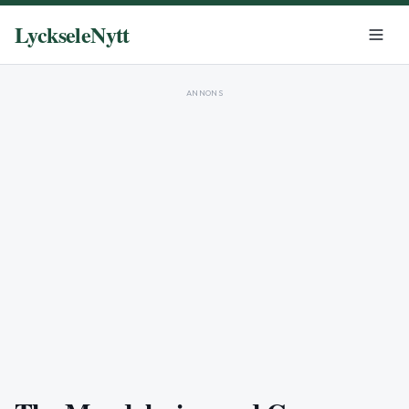
LyckseleNytt
ANNONS