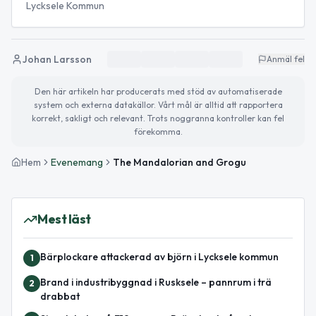
Lycksele Kommun
Johan Larsson
Anmäl fel
Den här artikeln har producerats med stöd av automatiserade
system och externa datakällor. Vårt mål är alltid att rapportera
korrekt, sakligt och relevant. Trots noggranna kontroller kan fel
förekomma.
Hem
Evenemang
The Mandalorian and Grogu
Mest läst
Bärplockare attackerad av björn i Lycksele kommun
1
Brand i industribyggnad i Rusksele – pannrum i trä
2
drabbat