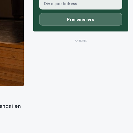
Prenumerera
ANNONS
enas i en