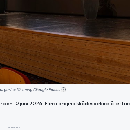
orgarhusförening (Google Places)
le den 10 juni 2026. Flera originalskådespelare återför
ANNONS