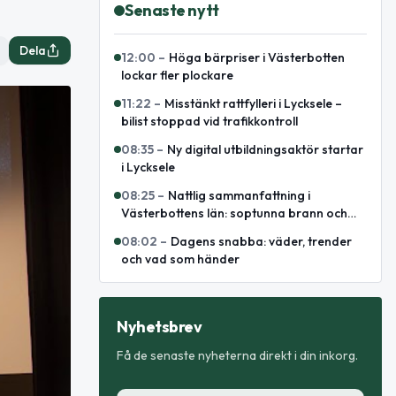
Senaste nytt
Dela
12:00
–
Höga bärpriser i Västerbotten
lockar fler plockare
11:22
–
Misstänkt rattfylleri i Lycksele –
bilist stoppad vid trafikkontroll
08:35
–
Ny digital utbildningsaktör startar
i Lycksele
08:25
–
Nattlig sammanfattning i
Västerbottens län: soptunna brann och
omhändertagen för fylleri
08:02
–
Dagens snabba: väder, trender
och vad som händer
Nyhetsbrev
Få de senaste nyheterna direkt i din inkorg.