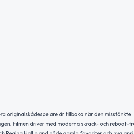
ra originalskådespelare är tillbaka när den misstänkte
n igen. Filmen driver med moderna skräck- och reboot-t
 Regina Hall bland både gamla favoriter och nya ansi