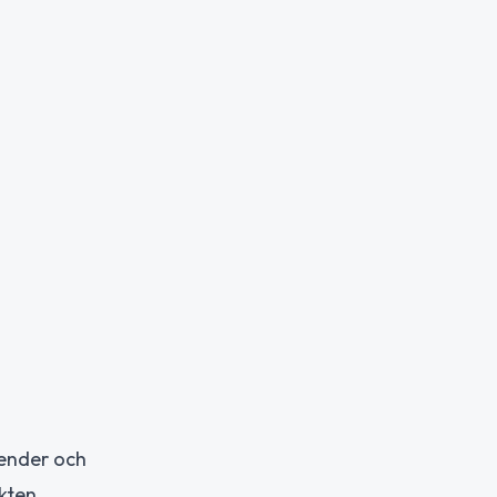
render och
kten.