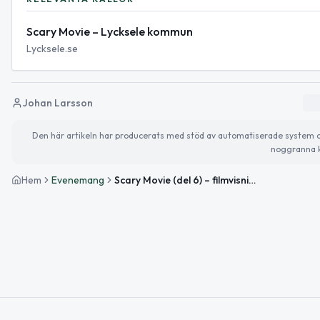
Scary Movie – Lycksele kommun
Lycksele.se
Johan Larsson
Den här artikeln har producerats med stöd av automatiserade system och 
noggranna k
Hem
Evenemang
Scary Movie (del 6) – filmvisning i Lycksele