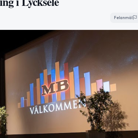
ing i Lycksele
Felanmäl