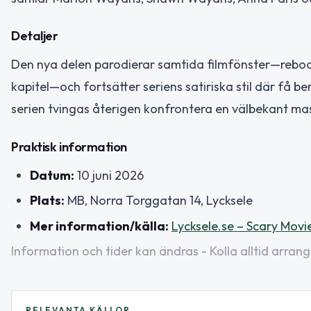
Detaljer
Den nya delen parodierar samtida filmfönster—reboots,
kapitel—och fortsätter seriens satiriska stil där få 
serien tvingas återigen konfrontera en välbekant mas
Praktisk information
Datum:
10 juni 2026
Plats:
MB, Norra Torggatan 14, Lycksele
Mer information/källa:
Lycksele.se – Scary Movi
Information och tider kan ändras - Kolla alltid arrang
RELEVANTA KÄLLOR