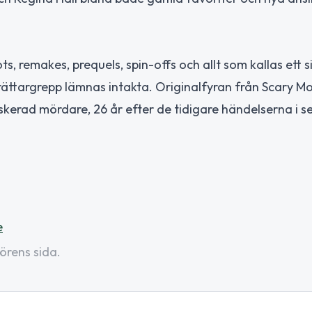
 remakes, prequels, spin-offs och allt som kallas ett s
berättargrepp lämnas intakta. Originalfyran från Scary M
kerad mördare, 26 år efter de tidigare händelserna i se
e
örens sida.