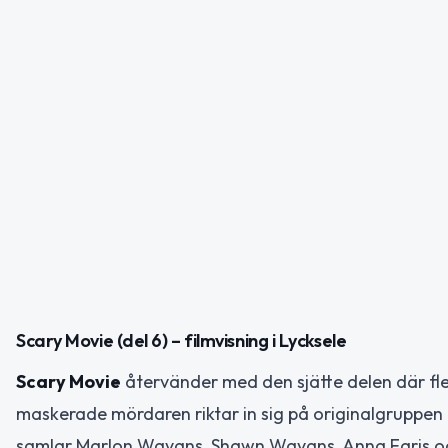
Scary Movie (del 6) – filmvisning i Lycksele
Scary Movie
återvänder med den sjätte delen där fle
maskerade mördaren riktar in sig på original­gruppe
samlar Marlon Wayans, Shawn Wayans, Anna Faris och