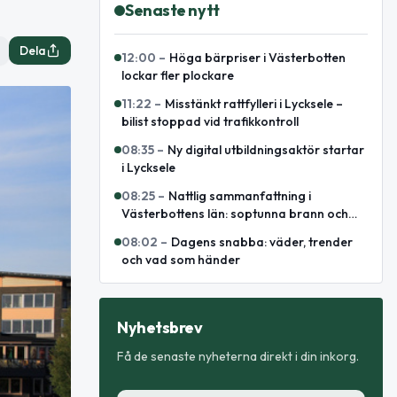
Senaste nytt
Dela
12:00
–
Höga bärpriser i Västerbotten
lockar fler plockare
11:22
–
Misstänkt rattfylleri i Lycksele –
bilist stoppad vid trafikkontroll
08:35
–
Ny digital utbildningsaktör startar
i Lycksele
08:25
–
Nattlig sammanfattning i
Västerbottens län: soptunna brann och
omhändertagen för fylleri
08:02
–
Dagens snabba: väder, trender
och vad som händer
Nyhetsbrev
Få de senaste nyheterna direkt i din inkorg.