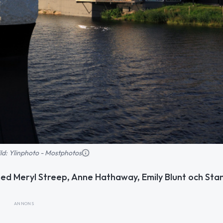
bild: Ylinphoto - Mostphotos
med Meryl Streep, Anne Hathaway, Emily Blunt och Stan
ANNONS