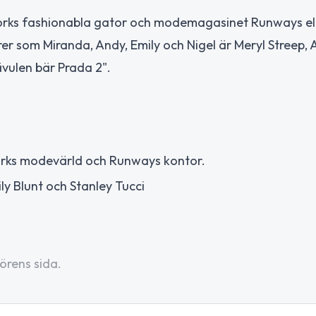
w Yorks fashionabla gator och modemagasinet Runways e
rer som Miranda, Andy, Emily och Nigel är Meryl Streep,
ävulen bär Prada 2".
orks modevärld och Runways kontor.
y Blunt och Stanley Tucci
örens sida.