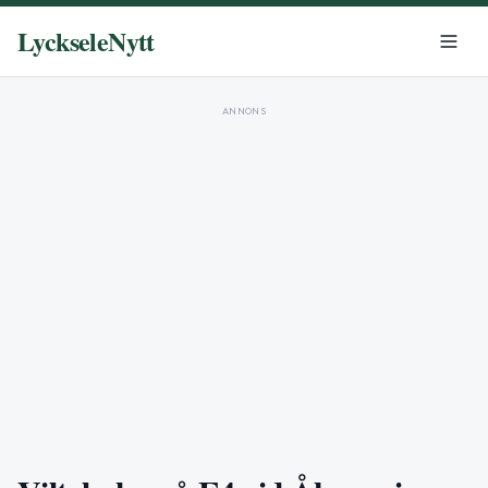
LyckseleNytt
ANNONS