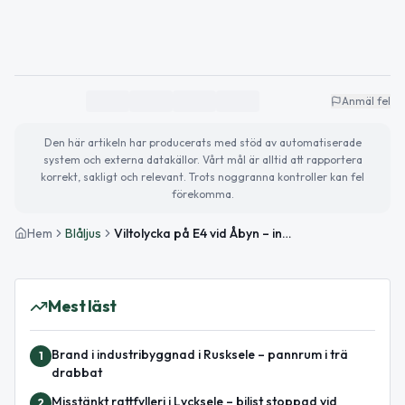
Anmäl fel
Den här artikeln har producerats med stöd av automatiserade
system och externa datakällor. Vårt mål är alltid att rapportera
korrekt, sakligt och relevant. Trots noggranna kontroller kan fel
förekomma.
Hem
Blåljus
Viltolycka på E4 vid Åbyn – inga personskador rapporterade
Mest läst
Brand i industribyggnad i Rusksele – pannrum i trä
1
drabbat
Misstänkt rattfylleri i Lycksele – bilist stoppad vid
2