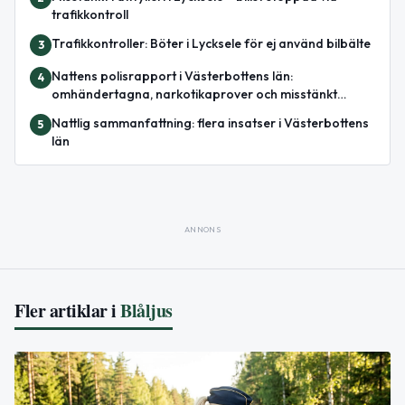
trafikkontroll
Trafikkontroller: Böter i Lycksele för ej använd bilbälte
3
Nattens polisrapport i Västerbottens län:
4
omhändertagna, narkotikaprover och misstänkt
misshandel
Nattlig sammanfattning: flera insatser i Västerbottens
5
län
ANNONS
Fler artiklar i
Blåljus