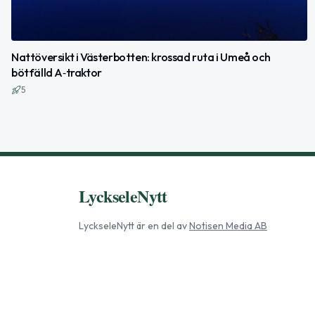
Nattöversikt i Västerbotten: krossad ruta i Umeå och
bötfälld A‑traktor
5
LyckseleNytt
LyckseleNytt
är en del av
Notisen Media AB