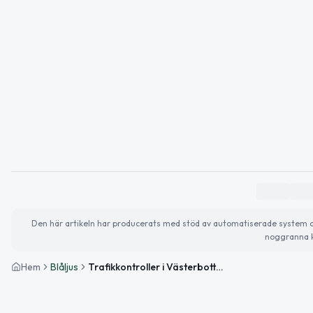
Den här artikeln har producerats med stöd av automatiserade system och 
noggranna k
Hem
Blåljus
Trafikkontroller i Västerbottens län – samtliga förare nyktra utom en anmälan för olovlig körning