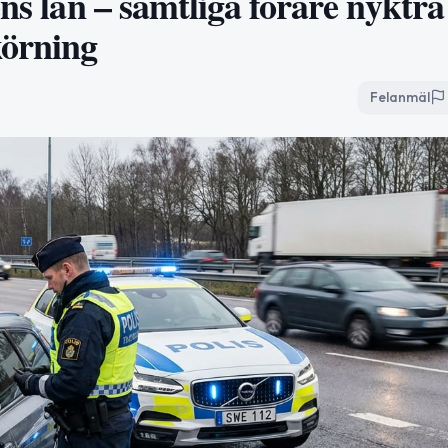
ns län – samtliga förare nyktra
körning
Felanmäl