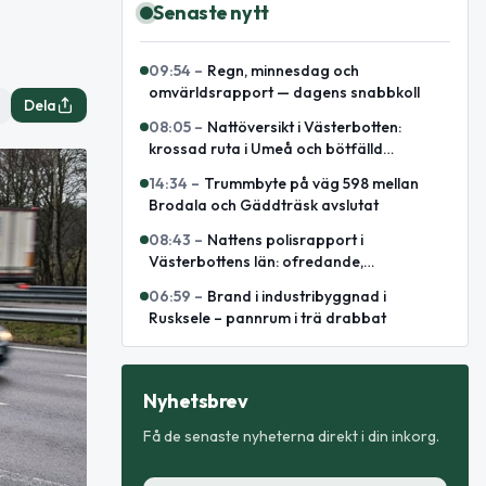
Senaste nytt
09:54
–
Regn, minnesdag och
omvärldsrapport — dagens snabbkoll
Dela
08:05
–
Nattöversikt i Västerbotten:
krossad ruta i Umeå och bötfälld
A‑traktor
14:34
–
Trummbyte på väg 598 mellan
Brodala och Gäddträsk avslutat
08:43
–
Nattens polisrapport i
Västerbottens län: ofredande,
omhändertagande och elsparkcykelbrand
06:59
–
Brand i industribyggnad i
Rusksele – pannrum i trä drabbat
Nyhetsbrev
Få de senaste nyheterna direkt i din inkorg.