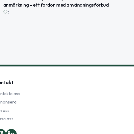
anmärkning – ett fordon med användningsförbud
3
ontakt
ntakta oss
nonsera
 oss
psa oss