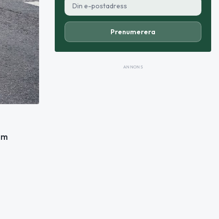
Prenumerera
ANNONS
om