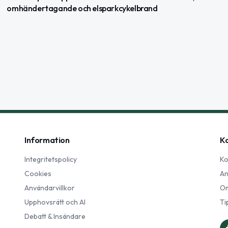
omhändertagande och elsparkcykelbrand
Information
K
Integritetspolicy
Ko
Cookies
An
Användarvillkor
Om
Upphovsrätt och AI
Ti
Debatt & Insändare