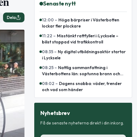
en
Senaste nytt
Dela
12:00
–
Höga bärpriser i Västerbotten
lockar fler plockare
11:22
–
Misstänkt rattfylleri i Lycksele –
bilist stoppad vid trafikkontroll
08:35
–
Ny digital utbildningsaktör startar
i Lycksele
08:25
–
Nattlig sammanfattning i
Västerbottens län: soptunna brann och
omhändertagen för fylleri
08:02
–
Dagens snabba: väder, trender
och vad som händer
Nyhetsbrev
Få de senaste nyheterna direkt i din inkorg.