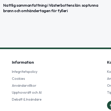
Nattlig sammanfattning i Västerbottens län: soptunna
brann och omhändertagen för fylleri
Information
K
Integritetspolicy
Ko
Cookies
An
Användarvillkor
Om
Upphovsrätt och AI
Ti
Debatt & Insändare