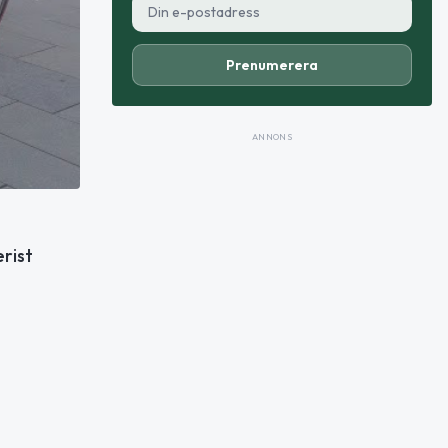
Prenumerera
ANNONS
rist