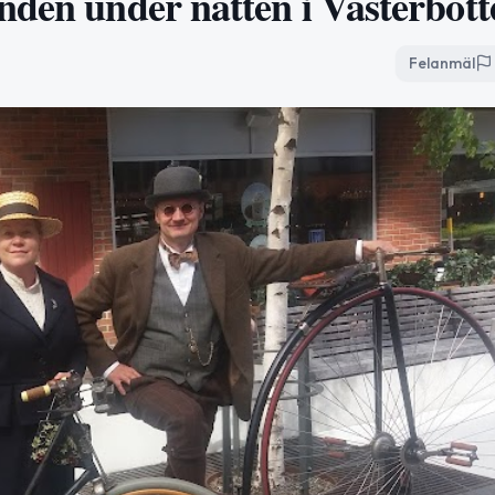
nden under natten i Västerbott
Felanmäl