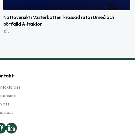
Nattöversikt i Västerbotten: krossad ruta i Umeå och
bötfälld A‑traktor
5
ontakt
ntakta oss
nonsera
 oss
psa oss