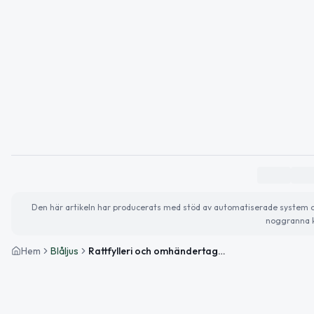
Den här artikeln har producerats med stöd av automatiserade system och 
noggranna k
Hem
Blåljus
Rattfylleri och omhändertaganden under natten i Västerbotten