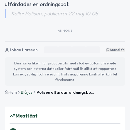
utfärdades en ordningsbot.
Källa: Polisen, publicerat 22 maj 10.08
ANNONS
Johan Larsson
Anmäl fel
Den här artikeln har producerats med stöd av automatiserade
system och externa datakällor. Vårt mål är alltid att rapportera
korrekt, sakligt och relevant. Trots noggranna kontroller kan fel
förekomma.
Hem
Blåljus
Polisen utfärdar ordningsböter vid trafikkontroller i Västerbotten
Mest läst