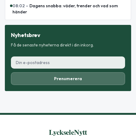
08:02
–
Dagens snabba: väder, trender och vad som
händer
Nyhetsbrev
Få de senaste nyheterna direkt i din inkorg.
Prenumerera
LyckseleNytt