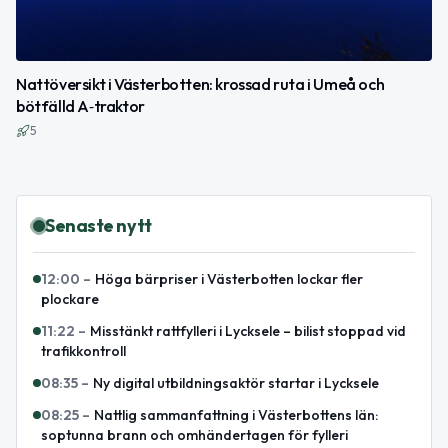
Nattöversikt i Västerbotten: krossad ruta i Umeå och
bötfälld A‑traktor
5
Senaste nytt
12:00
–
Höga bärpriser i Västerbotten lockar fler
plockare
11:22
–
Misstänkt rattfylleri i Lycksele – bilist stoppad vid
trafikkontroll
08:35
–
Ny digital utbildningsaktör startar i Lycksele
08:25
–
Nattlig sammanfattning i Västerbottens län:
soptunna brann och omhändertagen för fylleri