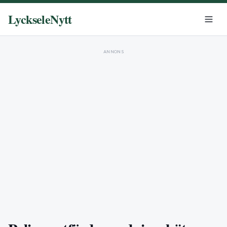
LyckseleNytt
ANNONS