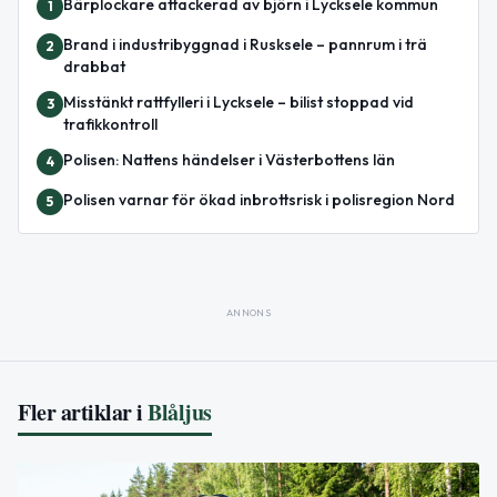
Bärplockare attackerad av björn i Lycksele kommun
1
Brand i industribyggnad i Rusksele – pannrum i trä
2
drabbat
Misstänkt rattfylleri i Lycksele – bilist stoppad vid
3
trafikkontroll
Polisen: Nattens händelser i Västerbottens län
4
Polisen varnar för ökad inbrottsrisk i polisregion Nord
5
ANNONS
Fler artiklar i
Blåljus