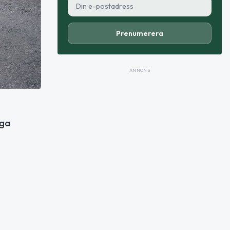
Prenumerera
ANNONS
nga