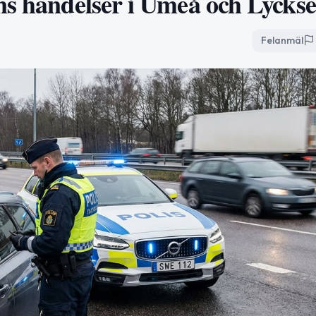
ns händelser i Umeå och Lyckse
Felanmäl