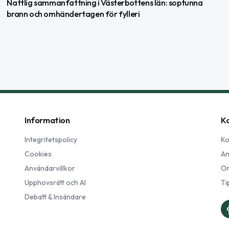
Nattlig sammanfattning i Västerbottens län: soptunna
brann och omhändertagen för fylleri
Information
K
Integritetspolicy
Ko
Cookies
An
Användarvillkor
Om
Upphovsrätt och AI
Ti
Debatt & Insändare