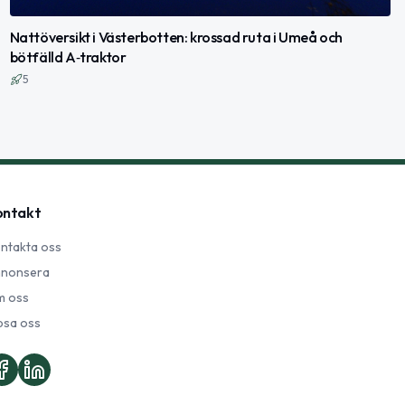
Nattöversikt i Västerbotten: krossad ruta i Umeå och
bötfälld A‑traktor
5
ontakt
ntakta oss
nonsera
 oss
psa oss