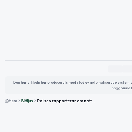
Den här artikeln har producerats med stöd av automatiserade system och 
noggranna k
Hem
Blåljus
Polisen rapporterar om nattens händelser i Umeå och Lycksele