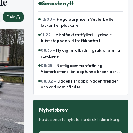
le
Senaste nytt
Dela
12:00
–
Höga bärpriser i Västerbotten
lockar fler plockare
11:22
–
Misstänkt rattfylleri i Lycksele –
bilist stoppad vid trafikkontroll
08:35
–
Ny digital utbildningsaktör startar
i Lycksele
08:25
–
Nattlig sammanfattning i
Västerbottens län: soptunna brann och
omhändertagen för fylleri
08:02
–
Dagens snabba: väder, trender
och vad som händer
Nyhetsbrev
Få de senaste nyheterna direkt i din inkorg.