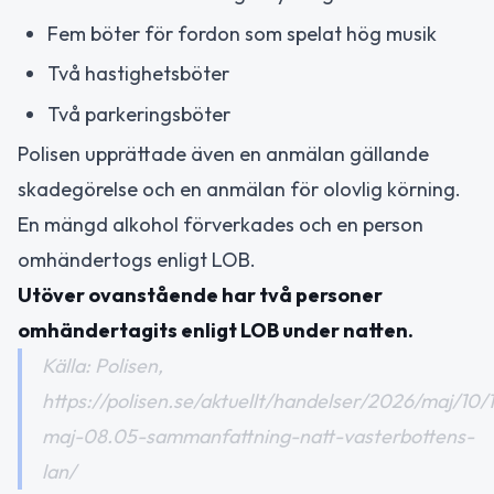
Fem böter för fordon som spelat hög musik
Två hastighetsböter
Två parkeringsböter
Polisen upprättade även en anmälan gällande
skadegörelse och en anmälan för olovlig körning.
En mängd alkohol förverkades och en person
omhändertogs enligt LOB.
Utöver ovanstående har två personer
omhändertagits enligt LOB under natten.
Källa: Polisen,
https://polisen.se/aktuellt/handelser/2026/maj/10/
maj-08.05-sammanfattning-natt-vasterbottens-
lan/