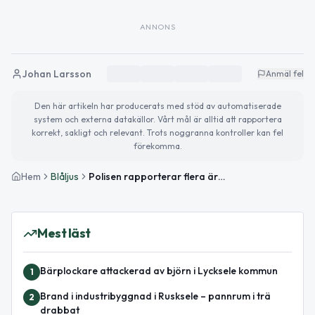
ANNONS
Johan Larsson
Anmäl fel
Den här artikeln har producerats med stöd av automatiserade
system och externa datakällor. Vårt mål är alltid att rapportera
korrekt, sakligt och relevant. Trots noggranna kontroller kan fel
förekomma.
Hem
Blåljus
Polisen rapporterar flera ärenden i Västerbotten under natten
Mest läst
Bärplockare attackerad av björn i Lycksele kommun
1
Brand i industribyggnad i Rusksele – pannrum i trä
2
drabbat