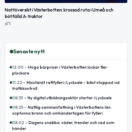
Nattöversikt i Västerbotten: krossad ruta i Umeå och
bötfälld A‑traktor
5
Senaste nytt
12:00
–
Höga bärpriser i Västerbotten lockar fler
plockare
11:22
–
Misstänkt rattfylleri i Lycksele – bilist stoppad vid
trafikkontroll
08:35
–
Ny digital utbildningsaktör startar i Lycksele
08:25
–
Nattlig sammanfattning i Västerbottens län:
soptunna brann och omhändertagen för fylleri
08:02
–
Dagens snabba: väder, trender och vad som
händer