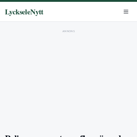
LyckseleNytt
ANNONS