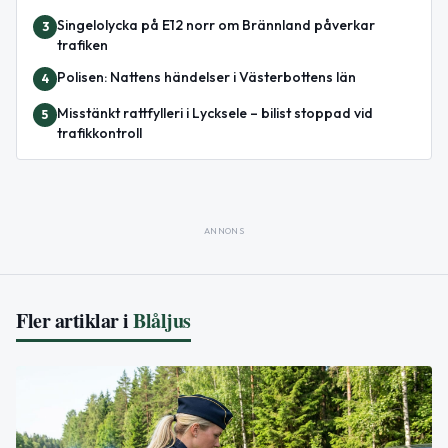
Singelolycka på E12 norr om Brännland påverkar
3
trafiken
Polisen: Nattens händelser i Västerbottens län
4
Misstänkt rattfylleri i Lycksele – bilist stoppad vid
5
trafikkontroll
ANNONS
Fler artiklar i
Blåljus