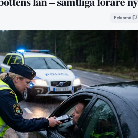
bottens län – samtliga förare n
Felanmäl