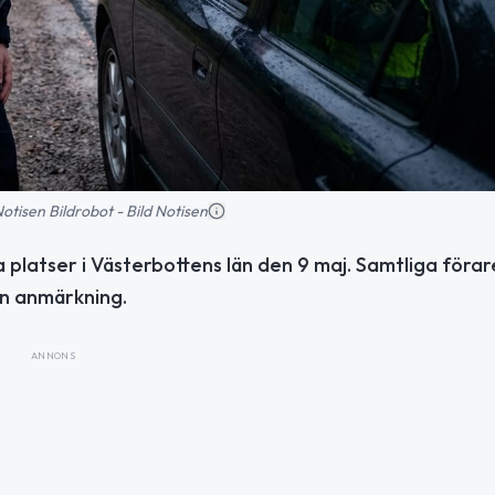
 Notisen Bildrobot - Bild Notisen
 platser i Västerbottens län den 9 maj. Samtliga föra
an anmärkning.
ANNONS