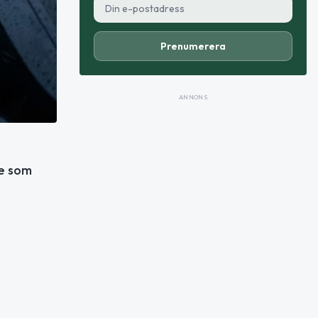
Prenumerera
ANNONS
re som