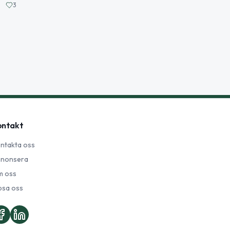
3
ontakt
ntakta oss
nonsera
 oss
psa oss