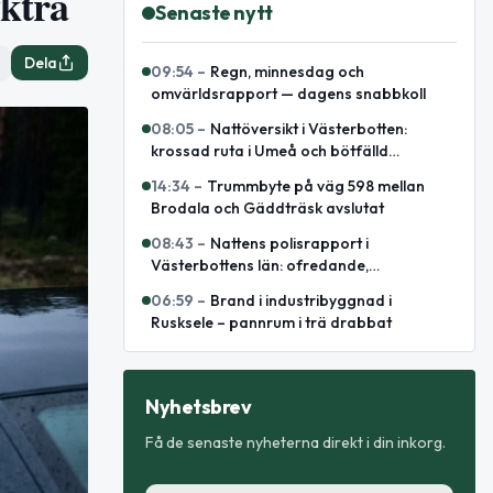
yktra
Senaste nytt
Dela
09:54
–
Regn, minnesdag och
omvärldsrapport — dagens snabbkoll
08:05
–
Nattöversikt i Västerbotten:
krossad ruta i Umeå och bötfälld
A‑traktor
14:34
–
Trummbyte på väg 598 mellan
Brodala och Gäddträsk avslutat
08:43
–
Nattens polisrapport i
Västerbottens län: ofredande,
omhändertagande och elsparkcykelbrand
06:59
–
Brand i industribyggnad i
Rusksele – pannrum i trä drabbat
Nyhetsbrev
Få de senaste nyheterna direkt i din inkorg.