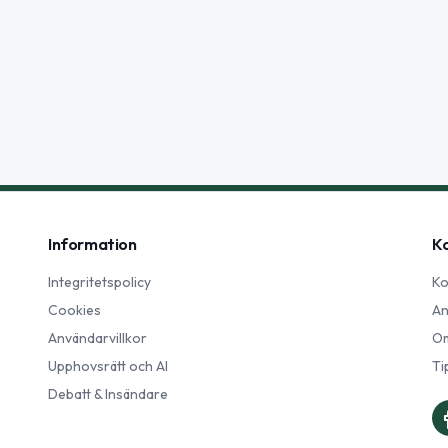
Information
K
Integritetspolicy
Ko
Cookies
An
Användarvillkor
Om
Upphovsrätt och AI
Ti
Debatt & Insändare