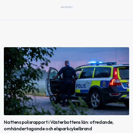
ANNONS
Nattens polisrapport i Västerbottens län: ofredande,
omhändertagande och elsparkcykelbrand