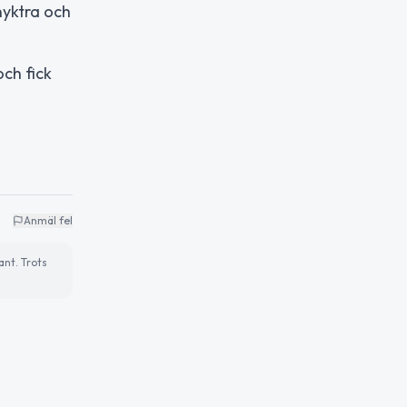
nyktra och
och fick
Anmäl fel
ant. Trots