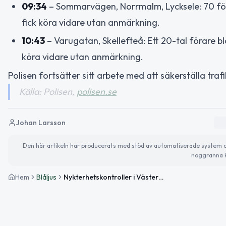
09:34
– Sommarvägen, Norrmalm, Lycksele: 70 förar
fick köra vidare utan anmärkning.
10:43
– Varugatan, Skellefteå: Ett 20-tal förare bl
köra vidare utan anmärkning.
Polisen fortsätter sitt arbete med att säkerställa traf
Källa: Polisen,
polisen.se
Johan Larsson
Den här artikeln har producerats med stöd av automatiserade system och 
noggranna k
Hem
Blåljus
Nykterhetskontroller i Västerbottens län – samtliga förare nyktra