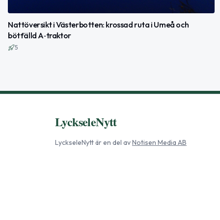
Nattöversikt i Västerbotten: krossad ruta i Umeå och
bötfälld A‑traktor
5
LyckseleNytt
LyckseleNytt
är en del av
Notisen Media AB