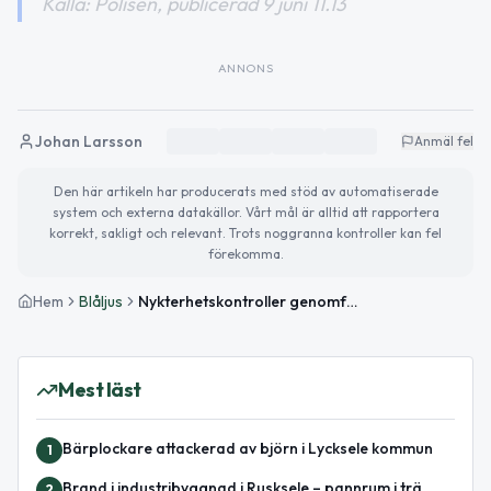
Källa: Polisen, publicerad 9 juni 11.13
ANNONS
Johan Larsson
Anmäl fel
Den här artikeln har producerats med stöd av automatiserade
system och externa datakällor. Vårt mål är alltid att rapportera
korrekt, sakligt och relevant. Trots noggranna kontroller kan fel
förekomma.
Hem
Blåljus
Nykterhetskontroller genomförda i Västerbottens län – en förare bötfälld
Mest läst
Bärplockare attackerad av björn i Lycksele kommun
1
Brand i industribyggnad i Rusksele – pannrum i trä
2