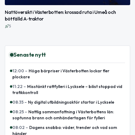
Nattöversikt i Västerbotten: krossad ruta i Umeå och
bötfälld A‑traktor
5
Senaste nytt
12:00
–
Höga bärpriser i Västerbotten lockar fler
plockare
11:22
–
Misstänkt rattfylleri i Lycksele – bilist stoppad vid
trafikkontroll
08:35
–
Ny digital utbildningsaktör startar i Lycksele
08:25
–
Nattlig sammanfattning i Västerbottens län:
soptunna brann och omhändertagen för fylleri
08:02
–
Dagens snabba: väder, trender och vad som
händer