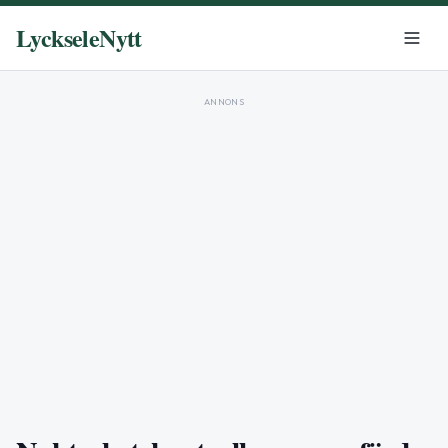
LyckseleNytt
ANNONS