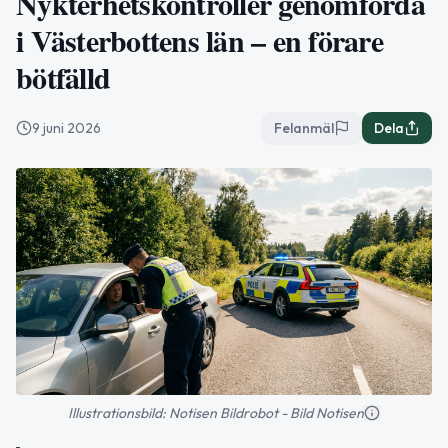
Nykterhetskontroller genomförda
i Västerbottens län – en förare
bötfälld
9 juni 2026
Felanmäl
Dela
Illustrationsbild: Notisen Bildrobot - Bild Notisen