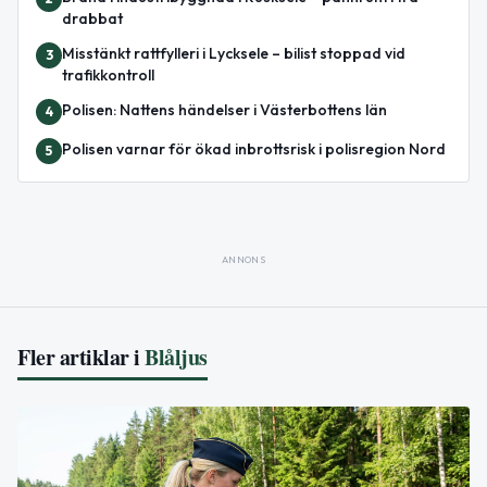
drabbat
Misstänkt rattfylleri i Lycksele – bilist stoppad vid
3
trafikkontroll
Polisen: Nattens händelser i Västerbottens län
4
Polisen varnar för ökad inbrottsrisk i polisregion Nord
5
ANNONS
Fler artiklar i
Blåljus