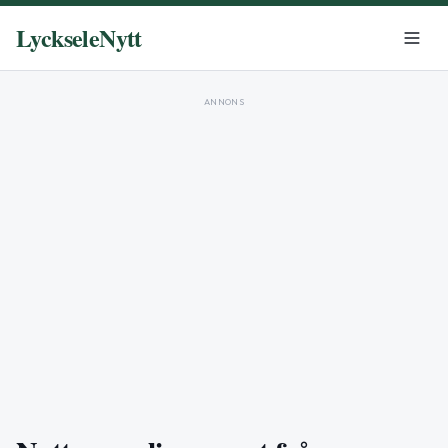
LyckseleNytt
ANNONS