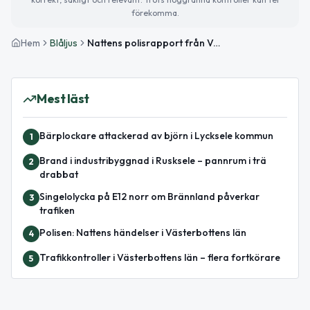
förekomma.
Hem
Blåljus
Nattens polisrapport från Västerbottens län – cykel återlämnad och viltolycka
Mest läst
Bärplockare attackerad av björn i Lycksele kommun
1
Brand i industribyggnad i Rusksele – pannrum i trä
2
drabbat
Singelolycka på E12 norr om Brännland påverkar
3
trafiken
Polisen: Nattens händelser i Västerbottens län
4
Trafikkontroller i Västerbottens län – flera fortkörare
5