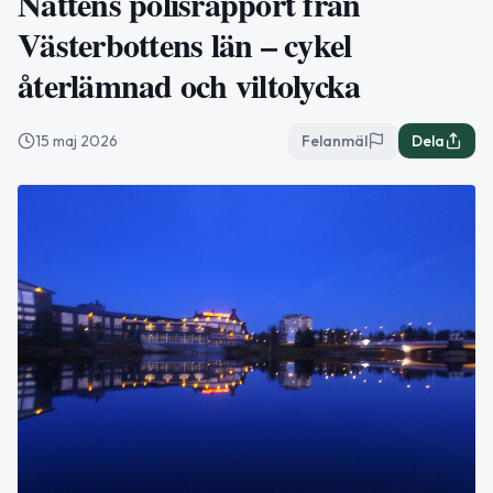
Nattens polisrapport från
Västerbottens län – cykel
återlämnad och viltolycka
15 maj 2026
Felanmäl
Dela