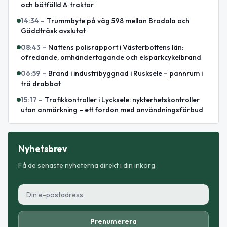
och bötfälld A‑traktor
14:34
–
Trummbyte på väg 598 mellan Brodala och
Gäddträsk avslutat
08:43
–
Nattens polisrapport i Västerbottens län:
ofredande, omhändertagande och elsparkcykelbrand
06:59
–
Brand i industribyggnad i Rusksele – pannrum i
trä drabbat
15:17
–
Trafikkontroller i Lycksele: nykterhetskontroller
utan anmärkning – ett fordon med användningsförbud
Nyhetsbrev
Få de senaste nyheterna direkt i din inkorg.
Prenumerera