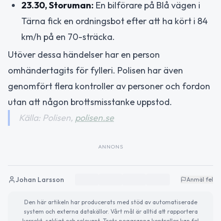
23.30, Storuman:
En bilförare på Blå vägen i
Tärna fick en ordningsbot efter att ha kört i 84
km/h på en 70-sträcka.
Utöver dessa händelser har en person
omhändertagits för fylleri. Polisen har även
genomfört flera kontroller av personer och fordon
utan att någon brottsmisstanke uppstod.
Källa: Polisen,
polisen.se
ANNONS
Johan Larsson
Anmäl fel
Den här artikeln har producerats med stöd av automatiserade
system och externa datakällor. Vårt mål är alltid att rapportera
korrekt, sakligt och relevant. Trots noggranna kontroller kan fel