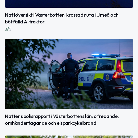
Nattöversikt i Västerbotten: krossad ruta i Umeå och
bötfälld A‑traktor
5
Nattens polisrapport i Västerbottens län: ofredande,
omhändertagande och elsparkcykelbrand