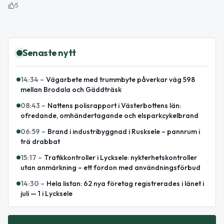
5
Senaste nytt
14:34
–
Vägarbete med trummbyte påverkar väg 598
mellan Brodala och Gäddträsk
08:43
–
Nattens polisrapport i Västerbottens län:
ofredande, omhändertagande och elsparkcykelbrand
06:59
–
Brand i industribyggnad i Rusksele – pannrum i
trä drabbat
15:17
–
Trafikkontroller i Lycksele: nykterhetskontroller
utan anmärkning – ett fordon med användningsförbud
14:30
–
Hela listan: 62 nya företag registrerades i länet i
juli — 1 i Lycksele