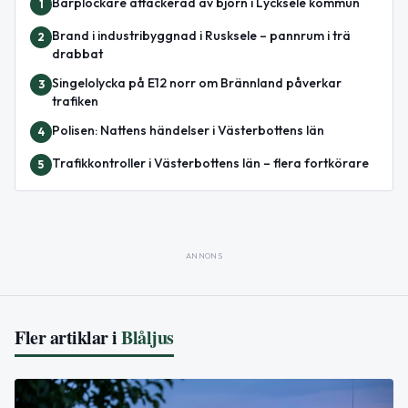
Bärplockare attackerad av björn i Lycksele kommun
1
Brand i industribyggnad i Rusksele – pannrum i trä
2
drabbat
Singelolycka på E12 norr om Brännland påverkar
3
trafiken
Polisen: Nattens händelser i Västerbottens län
4
Trafikkontroller i Västerbottens län – flera fortkörare
5
ANNONS
Fler artiklar i
Blåljus