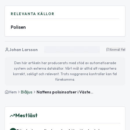
RELEVANTA KÄLLOR
Polisen
Johan Larsson
Anmäl fel
Den här artikeln har producerats med stöd av automatiserade
system och externa datakällor. Vårt mål är alltid att rapportera
korrekt, sakligt och relevant. Trots noggranna kontroller kan fel
förekomma.
Hem
Blåljus
Nattens polisinsatser i Västerbottens län – krogärende, stoppad bil och viltolycka
Mest läst