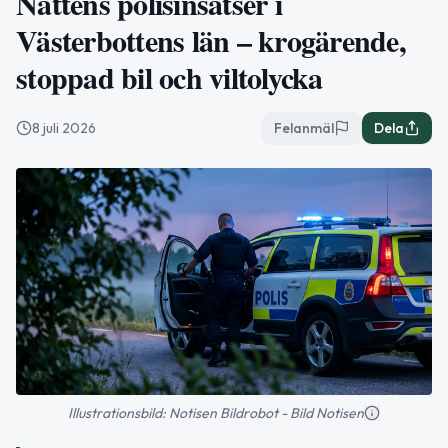
Nattens polisinsatser i
Västerbottens län – krogärende,
stoppad bil och viltolycka
8 juli 2026
Felanmäl
Dela
Illustrationsbild: Notisen Bildrobot - Bild Notisen