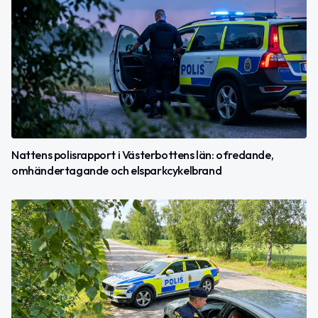
Nattens polisrapport i Västerbottens län: ofredande,
omhändertagande och elsparkcykelbrand