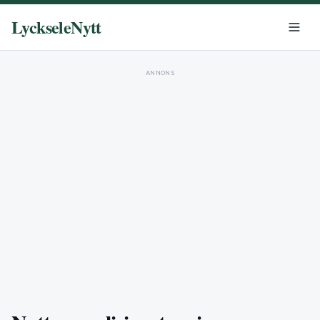
LyckseleNytt
ANNONS