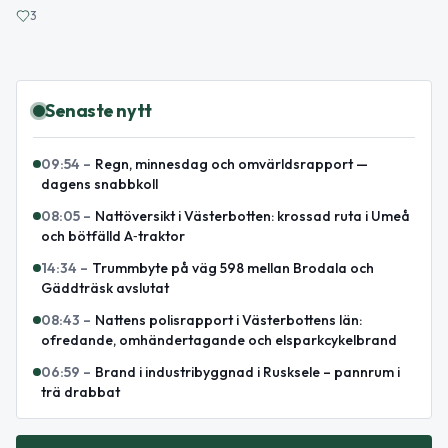
3
Senaste nytt
09:54
–
Regn, minnesdag och omvärldsrapport —
dagens snabbkoll
08:05
–
Nattöversikt i Västerbotten: krossad ruta i Umeå
och bötfälld A‑traktor
14:34
–
Trummbyte på väg 598 mellan Brodala och
Gäddträsk avslutat
08:43
–
Nattens polisrapport i Västerbottens län:
ofredande, omhändertagande och elsparkcykelbrand
06:59
–
Brand i industribyggnad i Rusksele – pannrum i
trä drabbat