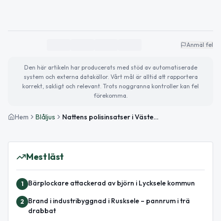
Anmäl fel
Den här artikeln har producerats med stöd av automatiserade
system och externa datakällor. Vårt mål är alltid att rapportera
korrekt, sakligt och relevant. Trots noggranna kontroller kan fel
förekomma.
Hem
Blåljus
Nattens polisinsatser i Västerbotten – inbrottsförsök och trafikolycka
Mest läst
Bärplockare attackerad av björn i Lycksele kommun
1
Brand i industribyggnad i Rusksele – pannrum i trä
2
drabbat