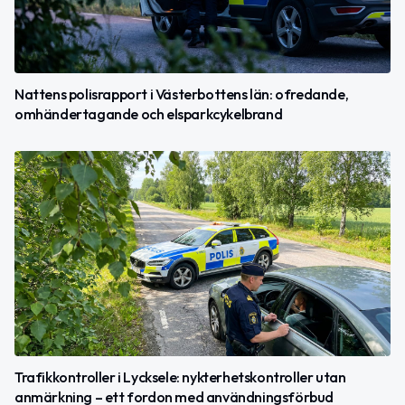
Nattens polisrapport i Västerbottens län: ofredande,
omhändertagande och elsparkcykelbrand
Trafikkontroller i Lycksele: nykterhetskontroller utan
anmärkning – ett fordon med användningsförbud