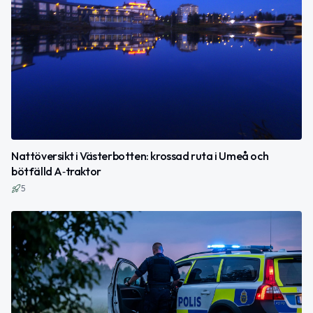
Nattöversikt i Västerbotten: krossad ruta i Umeå och
bötfälld A‑traktor
5