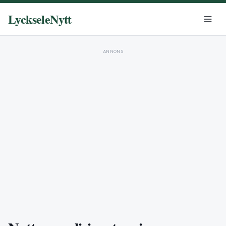
LyckseleNytt
ANNONS