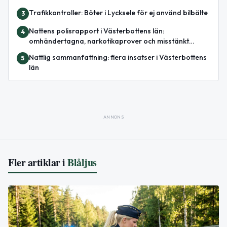
Trafikkontroller: Böter i Lycksele för ej använd bilbälte
3
Nattens polisrapport i Västerbottens län:
4
omhändertagna, narkotikaprover och misstänkt
misshandel
Nattlig sammanfattning: flera insatser i Västerbottens
5
län
ANNONS
Fler artiklar i
Blåljus