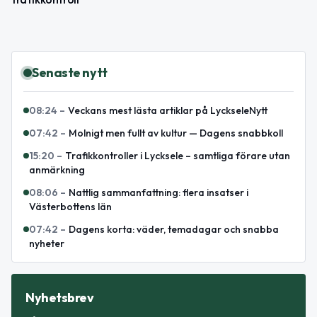
Senaste nytt
08:24
–
Veckans mest lästa artiklar på LyckseleNytt
07:42
–
Molnigt men fullt av kultur — Dagens snabbkoll
15:20
–
Trafikkontroller i Lycksele – samtliga förare utan
anmärkning
08:06
–
Nattlig sammanfattning: flera insatser i
Västerbottens län
07:42
–
Dagens korta: väder, temadagar och snabba
nyheter
Nyhetsbrev