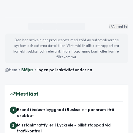
Anmäl fel
Den här artikeln har producerats med stöd av automatiserade
system och externa datakällor. Vårt mål är alltid att rapportera
korrekt, sakligt och relevant. Trots noggranna kontroller kan fel
förekomma.
Hem
Blåljus
Ingen polisaktivitet under natten i Västerbottens län
Mest läst
Brand i industribyggnad i Rusksele – pannrum i trä
1
drabbat
Misstänkt rattfylleri i Lycksele – bilist stoppad vid
2
trafikkontroll