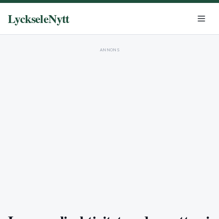
LyckseleNytt
ANNONS