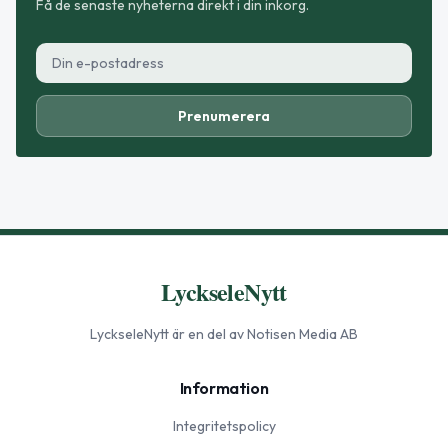
Få de senaste nyheterna direkt i din inkorg.
Prenumerera
LyckseleNytt
LyckseleNytt
är en del av Notisen Media AB
Information
Integritetspolicy