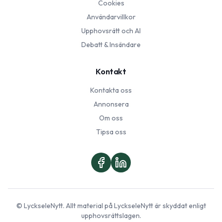
Cookies
Användarvillkor
Upphovsrätt och AI
Debatt & Insändare
Kontakt
Kontakta oss
Annonsera
Om oss
Tipsa oss
©
LyckseleNytt
. Allt material på
LyckseleNytt
är skyddat enligt
upphovsrättslagen.