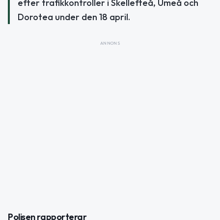
efter trafikkontroller i Skellefteå, Umeå och
Dorotea under den 18 april.
ANNONS
Polisen rapporterar