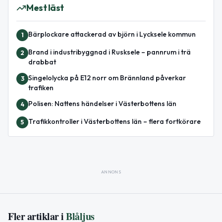
Mest läst
Bärplockare attackerad av björn i Lycksele kommun
1
Brand i industribyggnad i Rusksele – pannrum i trä
2
drabbat
Singelolycka på E12 norr om Brännland påverkar
3
trafiken
Polisen: Nattens händelser i Västerbottens län
4
Trafikkontroller i Västerbottens län – flera fortkörare
5
ANNONS
Fler artiklar i
Blåljus