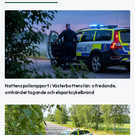
Nattens polisrapport i Västerbottens län: ofredande,
omhändertagande och elsparkcykelbrand