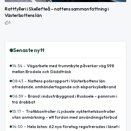
Rattfylleri i Skellefteå – nattens sammanfattning i
Västerbottens län
5
Senaste nytt
14:34
–
Vägarbete med trummbyte påverkar väg 598
mellan Brodala och Gäddträsk
08:43
–
Nattens polisrapport i Västerbottens län:
ofredande, omhändertagande och elsparkcykelbrand
06:59
–
Brand i industribyggnad i Rusksele – pannrum i
trä drabbat
15:17
–
Trafikkontroller i Lycksele: nykterhetskontroller
utan anmärkning – ett fordon med användningsförbud
14:30
–
Hela listan: 62 nya företag registrerades i länet i