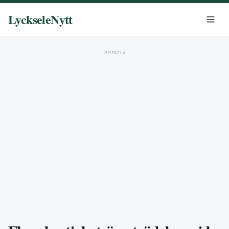
LyckseleNytt
ANNONS