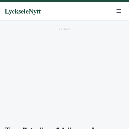
LyckseleNytt
ANNONS