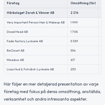
Företag
Omsättning (tkr)
An
Hårbolaget Zarah & Vänner AB
2 214
2
Very Important Person Hair & Makeup AB
1 999
3
Dead Head AB
1 708
1
Fade factory Lycksele AB
5 539
1
ReCloset AB
554
1
Meadow AB
617
1
Lisas Hud & Fotvård i Lycksele AB
230
1
Här följer en mer detaljerad presentation av varje
företag med fokus på deras omsättning, anställda,
verksamhet och andra intressanta aspekter.