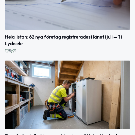
Hela listan: 62 nya företag registrerades i länet i juli — 1 i
Lycksele
5
1