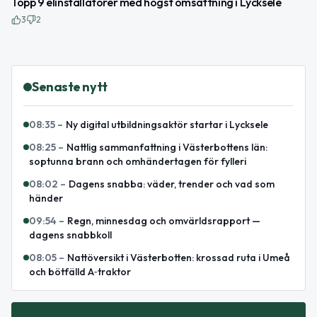
Topp 9 elinstallatörer med högst omsättning i Lycksele
3
2
Senaste nytt
08:35
–
Ny digital utbildningsaktör startar i Lycksele
08:25
–
Nattlig sammanfattning i Västerbottens län:
soptunna brann och omhändertagen för fylleri
08:02
–
Dagens snabba: väder, trender och vad som
händer
09:54
–
Regn, minnesdag och omvärldsrapport —
dagens snabbkoll
08:05
–
Nattöversikt i Västerbotten: krossad ruta i Umeå
och bötfälld A‑traktor