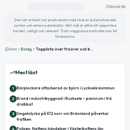
Anmäl fel
Den här artikeln har producerats med stöd av automatiserade
system och externa datakällor. Vårt mål är alltid att rapportera
korrekt, sakligt och relevant. Trots noggranna kontroller kan fel
förekomma.
Hem
Bolag
Topplista över frisörer och barberare i Lycksele – de mest omsättningsstarka företagen
Mest läst
Bärplockare attackerad av björn i Lycksele kommun
1
Brand i industribyggnad i Rusksele – pannrum i trä
2
drabbat
Singelolycka på E12 norr om Brännland påverkar
3
trafiken
Polisen: Nattens händelser i Västerbottens län
4